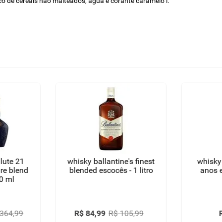
ico de cereais não malteados, água e corante caramelo i.
lute 21
whisky ballantine's finest
whisky
re blend
blended escocês - 1 litro
0 ml
364
,
99
R$
84
,
99
R$
105
,
99