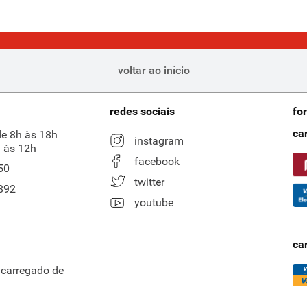
voltar ao início
redes sociais
fo
ca
de 8h às 18h
instagram
 às 12h
facebook
50
twitter
892
youtube
ca
ncarregado de