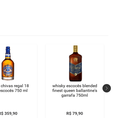
 chivas regal 18
whisky escocês blended
anos escocês 750 ml
finest queen ballantine's
garrafa 750ml
R$
359
,
90
R$
79
,
90