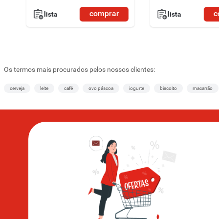
comprar
c
lista
lista
Os termos mais procurados pelos nossos clientes:
cerveja
leite
café
ovo páscoa
iogurte
biscoito
macarrão