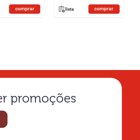
comprar
comprar
lista
ber promoções