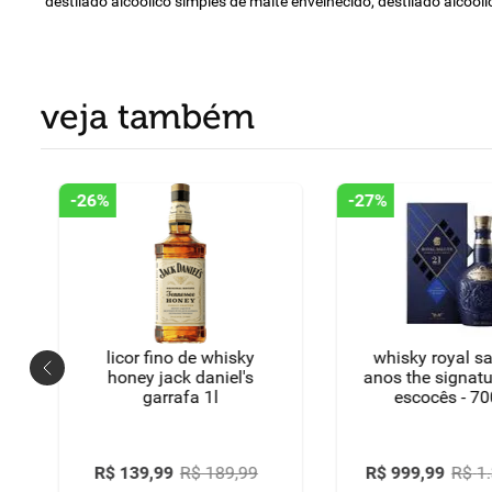
destilado alcoólico simples de malte envelhecido, destilado alcoól
veja também
-
26%
-
27%
licor fino de whisky
whisky royal sa
honey jack daniel's
anos the signatu
garrafa 1l
escocês - 70
R$
139
,
99
R$
189
,
99
R$
999
,
99
R$
1
.