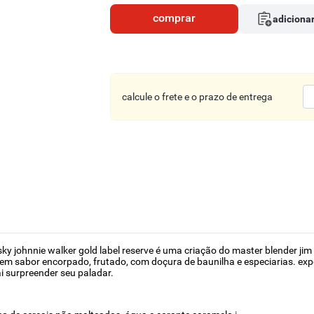
comprar
adicionar
calcule o frete e o prazo de entrega
sky johnnie walker gold label reserve é uma criação do master blender j
 tem sabor encorpado, frutado, com doçura de baunilha e especiarias. exp
i surpreender seu paladar.