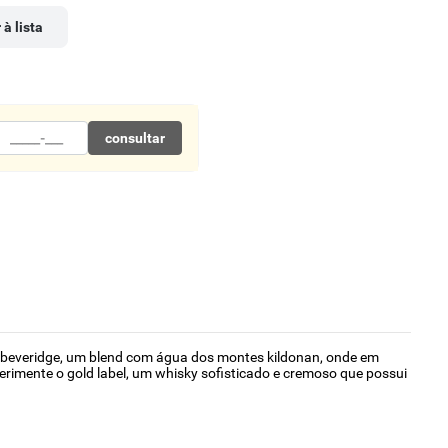
 à lista
consultar
im beveridge, um blend com água dos montes kildonan, onde em
erimente o gold label, um whisky sofisticado e cremoso que possui