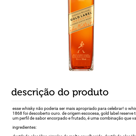
8
º
detergente
9
º
chocolate
10
º
macarrão
descrição do produto
esse whisky não poderia ser mais apropriado para celebrar! o whi
1868 foi descoberto ouro. de origem escocesa, gold label reserve
um perfil de sabor encorpado e frutado, é uma combinação que va
ingredientes: