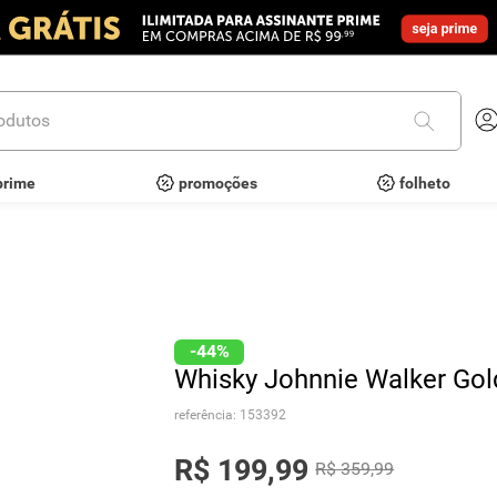
utos
prime
promoções
folheto
-
44%
Whisky Johnnie Walker Gol
referência
:
153392
R$
199
,
99
R$
359
,
99