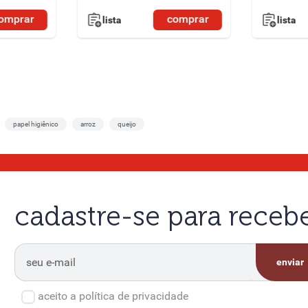
omprar
comprar
lista
lista
papel higiênico
arroz
queijo
cadastre-se para rece
enviar
aceito a política de privacidade