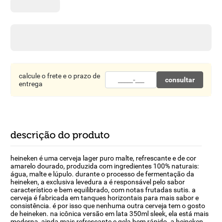
8
º
detergente
9
º
macarrão
10
º
chocolate
calcule o frete e o prazo de
consultar
entrega
descrição do produto
heineken é uma cerveja lager puro malte, refrescante e de cor
amarelo dourado, produzida com ingredientes 100% naturais:
água, malte e lúpulo. durante o processo de fermentação da
heineken, a exclusiva levedura a é responsável pelo sabor
característico e bem equilibrado, com notas frutadas sutis. a
cerveja é fabricada em tanques horizontais para mais sabor e
consistência. é por isso que nenhuma outra cerveja tem o gosto
de heineken. na icônica versão em lata 350ml sleek, ela está mais
moderna, ainda mais refrescante e gela bem rápido. a heineken