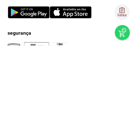
listas
preços e produtos válidos, exclusivamente, para compras no
super nosso em casa, sujeitos à alteração de preço, condições
de pagamento e disponibilidade de estoque, sem aviso prévio.
os preços visualizados podem ser diferentes dos praticados
nas lojas físicas super nosso. as fotos dos produtos são
ilustrativas, podendo haver divergência com o produto real,
confirme os detalhes do produto na respectiva descrição. os
produtos estarão sujeitos a disponibilidade de estoque no
momento em que o pedido estiver em separação. todos os
pedidos estão sujeitos a confirmação de dados cadastrais. a
venda e o consumo de bebidas alcoólicas são proibidos para