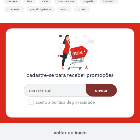
cerveja
leite
café
ovo páscoa
iogurte
biscoito
macarrão
papel higiênico
arroz
queijo
cadastre-se para receber promoções
enviar
aceito a política de privacidade
voltar ao início