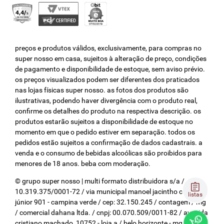
preços e produtos válidos, exclusivamente, para compras no
super nosso em casa, sujeitos à alteração de preço, condições
de pagamento e disponibilidade de estoque, sem aviso prévio.
os preços visualizados podem ser diferentes dos praticados
nas lojas físicas super nosso. as fotos dos produtos são
ilustrativas, podendo haver divergência com o produto real,
confirme os detalhes do produto na respectiva descrição. os
produtos estarão sujeitos a disponibilidade de estoque no
momento em que o pedido estiver em separação. todos os
pedidos estão sujeitos a confirmação de dados cadastrais. a
venda e o consumo de bebidas alcoólicas são proibidos para
menores de 18 anos. beba com moderação.
© grupo super nosso | multi formato distribuidora s/a / cnpj:
10.319.375/0001-72 / via municipal manoel jacintho coelho
listas
júnior 901 - campina verde / cep: 32.150.245 / contagem / mg
/ comercial dahana ltda. / cnpj: 00.070.509/0011-82 / avenida
cristiano machado, 10752 - loja a / belo horizonte - mg