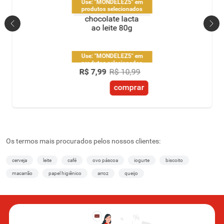
Use: "MONDELEZ5" em
produtos selecionados
chocolate lacta
ao leite 80g
Use: "MONDELEZ5" em
produtos selecionados
R$
7
,
99
R$
10
,
99
comprar
Os termos mais procurados pelos nossos clientes:
cerveja
leite
café
ovo páscoa
iogurte
biscoito
macarrão
papel higiênico
arroz
queijo