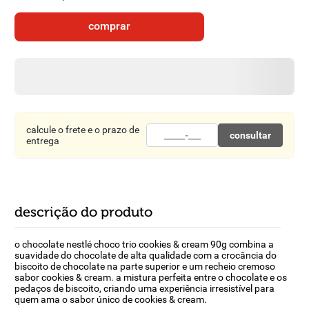
8
º
detergente
comprar
9
º
macarrão
10
º
chocolate
calcule o frete e o prazo de
consultar
entrega
descrição do produto
o chocolate nestlé choco trio cookies & cream 90g combina a
suavidade do chocolate de alta qualidade com a crocância do
biscoito de chocolate na parte superior e um recheio cremoso
sabor cookies & cream. a mistura perfeita entre o chocolate e os
pedaços de biscoito, criando uma experiência irresistível para
quem ama o sabor único de cookies & cream.