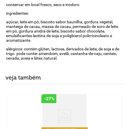
conservar em local fresco, seco e inodoro.
ingredientes:
açúcar, leite em pó, biscoito sabor baunilha, gordura vegetal,
manteiga de cacau, massa de cacau, permeado de soro de leite
em pó, gordura anidra de leite, biscoito sabor chocolate,
emulsificantes lecitina de soja e poliglicerol polirricinoleato e
aromatizante.
alérgicos: contém glúten, lactose, derivados de leite, de soja e de
trigo. pode conter amendoim, avelã, castanha-de-caju, centeio,
cevada, aveia e látex natural.
veja também
-
27%