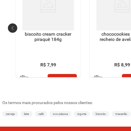
biscoito cream cracker
chococookies 
piraquê 184g
recheio de ave
R$
7
,
99
R$
8
,
99
comprar
c
lista
lista
Os termos mais procurados pelos nossos clientes:
cerveja
leite
café
ovo páscoa
iogurte
biscoito
macarrão