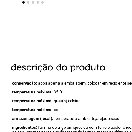
8
º
detergente
9
º
chocolate
10
º
macarrão
descrição do produto
conservação:
após aberta a embalagem, colocar em recipiente s
temperatura máxima:
35.0
temperatura máxima:
grau(s) celsius
temperatura máxima:
ce
armazenagem (local):
temperatura ambiente;arejado;seco
ingredientes:
farinha de trigo enriquecida com ferro e ácido fólic