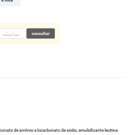
 à lista
consultar
arbonato de amônio e bicarbonato de sódio, emulsificante lecitina