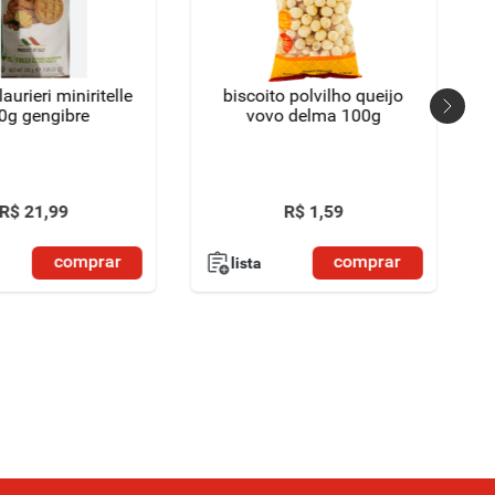
laurieri miniritelle
biscoito polvilho queijo
0g gengibre
vovo delma 100g
R$
21
,
99
R$
1
,
59
comprar
comprar
lista