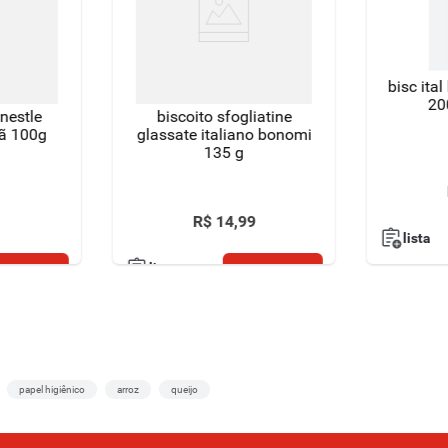
bisc ital 
20
nestle
biscoito sfogliatine
lã 100g
glassate italiano bonomi
135 g
R$
14
,
99
lista
omprar
comprar
lista
papel higiênico
arroz
queijo