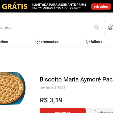
utos
prime
promoções
folheto
Biscoito Maria Aymoré Pac
referência
:
218363
R$
3
,
19
comprar