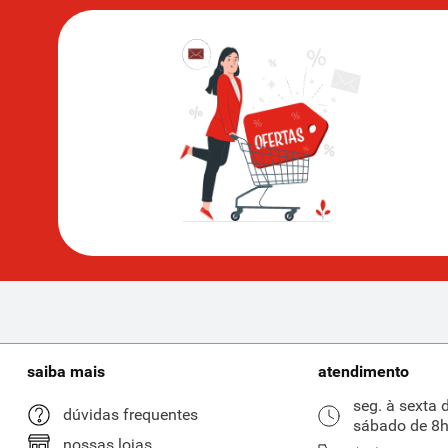
saiba mais
atendimento
seg. à sexta 
dúvidas frequentes
sábado de 8h
nossas lojas