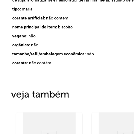
de soja, aromatizante e melhorador de farinha metabissulfito de s
tipo:
maria
corante artificial:
não contém
nome principal do item:
biscoito
vegano:
não
orgânico:
não
tamanho/refil/embalagem econômica:
não
corante:
não contém
veja também