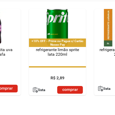
+10% OFF - Prime ou Pague c/ Cartão
Nosso Pay
kita uva
refrigerante limão sprite
refrigera
afa
lata 220ml
+10% OFF - Prime ou Pague c/ Cartão
Nosso Pay
R$
2
,
89
omprar
lista
comprar
lista