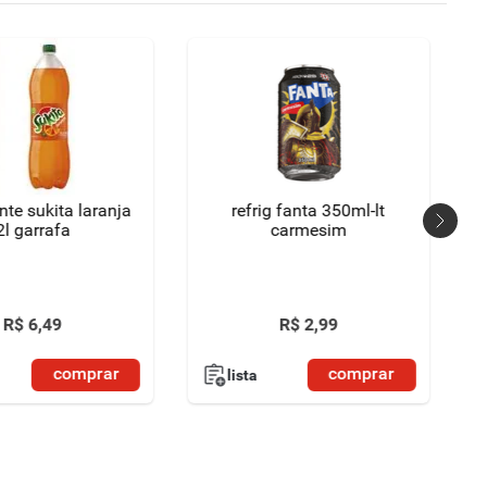
nte sukita laranja
refrig fanta 350ml-lt
2l garrafa
carmesim
R$
6
,
49
R$
2
,
99
comprar
comprar
lista