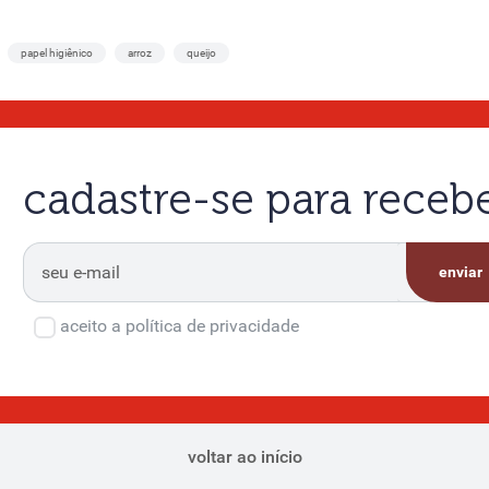
papel higiênico
arroz
queijo
cadastre-se para rece
enviar
aceito a política de privacidade
voltar ao início