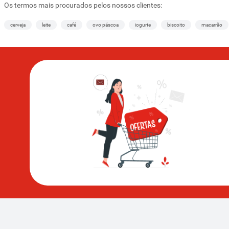
Os termos mais procurados pelos nossos clientes:
cerveja
leite
café
ovo páscoa
iogurte
biscoito
macarrão