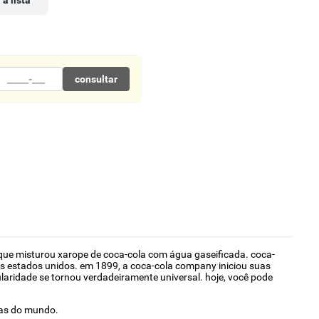
 à lista
consultar
 que misturou xarope de coca-cola com água gaseificada. coca-
os estados unidos. em 1899, a coca-cola company iniciou suas
aridade se tornou verdadeiramente universal. hoje, você pode
cas do mundo.