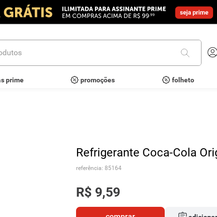
utos
as prime
promoções
folheto
Refrigerante Coca-Cola Orig
referência
:
85164
R$
9
,
59
comprar