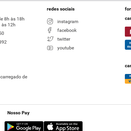
redes sociais
fo
ca
de 8h às 18h
instagram
 às 12h
facebook
50
twitter
892
youtube
ca
ncarregado de
Nosso Pay