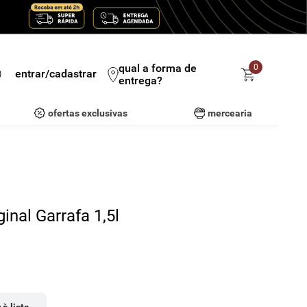
qual a forma de
0
entrar/cadastrar
entrega?
ofertas exclusivas
mercearia
inal Garrafa 1,5l