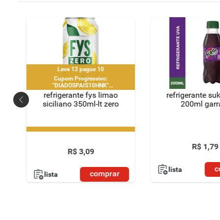
Leve 12 pague 10
Cupom Progressivo:
"DIADOSPAIS10HNK"
|"DIADOSPAIS20HNK" |
refrigerante fys limao
refrigerante su
"DIADOSPAIS30HNK" | limitado a 2
siciliano 350ml-lt zero
200ml garr
pedido por CPF
Leve 12 pague 10
Cupom Progressivo:
"DIADOSPAIS10HNK"
R$
1
,
79
|"DIADOSPAIS20HNK" |
R$
3
,
09
"DIADOSPAIS30HNK" | limitado a 2
pedido por CPF
c
lista
comprar
lista