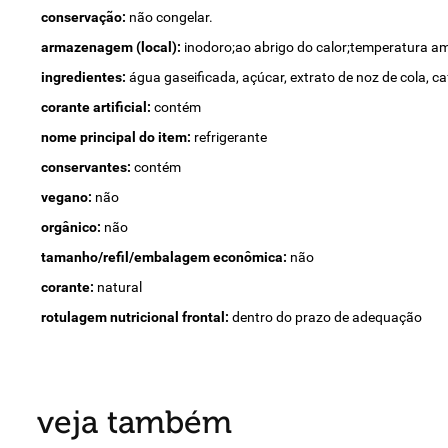
conservação:
não congelar.
armazenagem (local):
inodoro;ao abrigo do calor;temperatura am
ingredientes:
água gaseificada, açúcar, extrato de noz de cola, ca
corante artificial:
contém
nome principal do item:
refrigerante
conservantes:
contém
vegano:
não
orgânico:
não
tamanho/refil/embalagem econômica:
não
corante:
natural
rotulagem nutricional frontal:
dentro do prazo de adequação
veja também