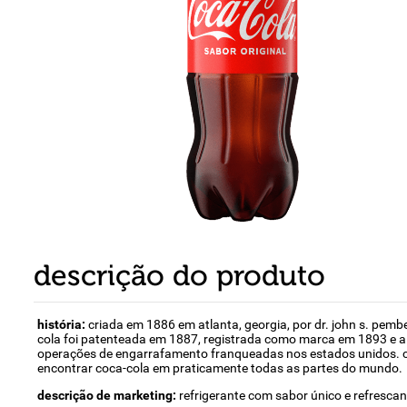
8
º
detergente
9
º
macarrão
10
º
chocolate
descrição do produto
história:
criada em 1886 em atlanta, georgia, por dr. john s. pem
cola foi patenteada em 1887, registrada como marca em 1893 e a 
operações de engarrafamento franqueadas nos estados unidos. coc
encontrar coca-cola em praticamente todas as partes do mundo.
descrição de marketing:
refrigerante com sabor único e refresc