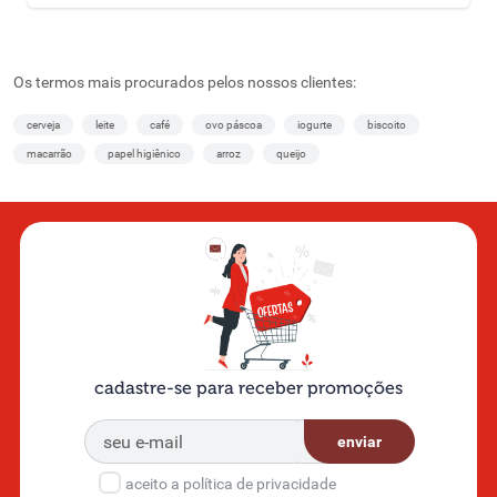
Os termos mais procurados pelos nossos clientes:
cerveja
leite
café
ovo páscoa
iogurte
biscoito
macarrão
papel higiênico
arroz
queijo
cadastre-se para receber promoções
enviar
aceito a política de privacidade