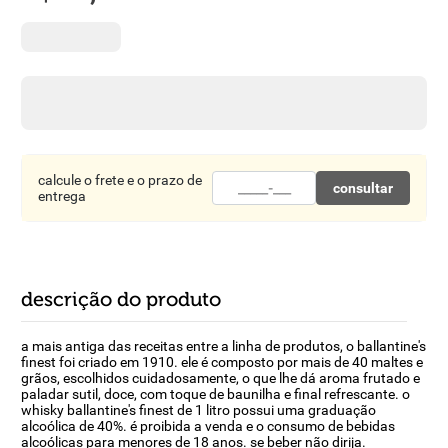
8
º
detergente
9
º
macarrão
10
º
chocolate
calcule o frete e o prazo de
consultar
entrega
descrição do produto
a mais antiga das receitas entre a linha de produtos, o ballantine's
finest foi criado em 1910. ele é composto por mais de 40 maltes e
grãos, escolhidos cuidadosamente, o que lhe dá aroma frutado e
paladar sutil, doce, com toque de baunilha e final refrescante. o
whisky ballantine's finest de 1 litro possui uma graduação
alcoólica de 40%. é proibida a venda e o consumo de bebidas
alcoólicas para menores de 18 anos. se beber não dirija.