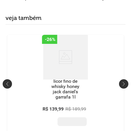
veja também
-
26%
licor fino de
whisky honey
jack daniel's
garrafa 1l
R$
139
,
99
R$
189
,
99