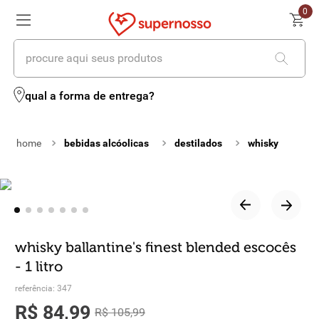
0
procure aqui seus produtos
termos mais buscados
qual a forma de entrega?
1
º
cerveja
bebidas alcóolicas
destilados
whisky
2
º
leite
3
º
cafe
4
º
iogurte
5
º
queijo
whisky ballantine's finest blended escocês
- 1 litro
6
º
vinhos
referência
:
347
7
º
biscoito
R$
84
,
99
R$
105
,
99