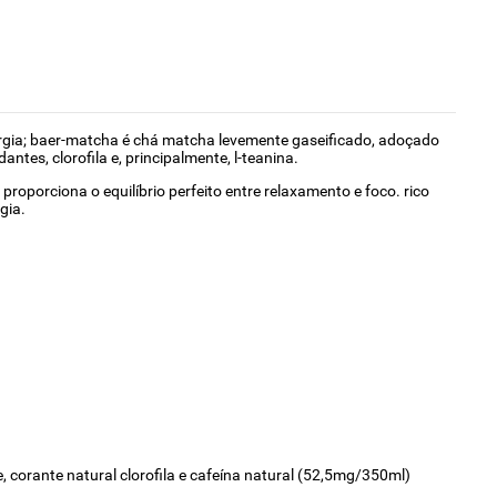
gia; baer-matcha é chá matcha levemente gaseificado, adoçado
ntes, clorofila e, principalmente, l-teanina.
oporciona o equilíbrio perfeito entre relaxamento e foco. rico
gia.
 corante natural clorofila e cafeína natural (52,5mg/350ml)