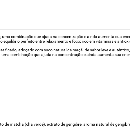
s; uma combinação que ajuda na concentração e ainda aumenta sua ener
equilíbrio perfeito entre relaxamento e foco; rico em vitaminas e antioxida
ficado, adoçado com suco natural de maçã. de sabor leve e autêntico, pr
nina. uma combinação que ajuda na concentração e ainda aumenta sua ener
o de matcha (chá verde), extrato de gengibre, aroma natural de gengibre,