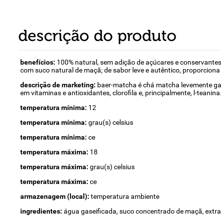
descrição do produto
benefícios:
100% natural, sem adição de açúcares e conservante
com suco natural de maçã; de sabor leve e autêntico, proporciona o 
descrição de marketing:
baer-matcha é chá matcha levemente gasei
em vitaminas e antioxidantes, clorofila e, principalmente, l-tea
temperatura mínima:
12
temperatura mínima:
grau(s) celsius
temperatura mínima:
ce
temperatura máxima:
18
temperatura máxima:
grau(s) celsius
temperatura máxima:
ce
armazenagem (local):
temperatura ambiente
ingredientes:
água gaseificada, suco concentrado de maçã, extrat