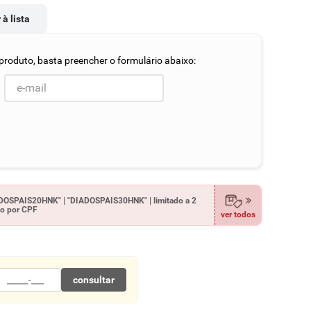
 à lista
OSPAIS20HNK" | "DIADOSPAIS30HNK" | limitado a 2
o por CPF
ver todos
consultar