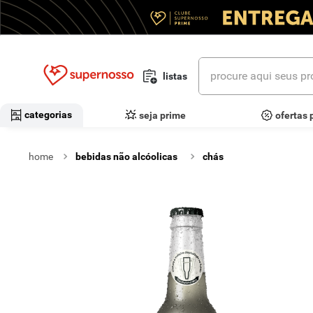
procure aqui seus prod
listas
termos mais buscados
categorias
seja prime
ofertas 
1
º
cerveja
bebidas não alcóolicas
chás
2
º
leite
3
º
cafe
4
º
iogurte
5
º
queijo
6
º
vinhos
7
º
biscoito