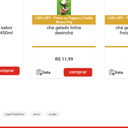
+20% OFF - Prime ou Pague c/ Cartão
+20% OFF - P
Nosso Pay
 sabor
chá gelado lichia
chá g
t 450ml
desinchá
fru
+20% OFF - Prime ou Pague c/ Cartão
+20% OFF - P
Nosso Pay
R$
11
,
99
omprar
comprar
lista
lista
papel higiênico
arroz
queijo