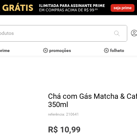
utos
prime
promoções
folheto
Chá com Gás Matcha & Cafe
350ml
referência
:
210641
R$
10
,
99