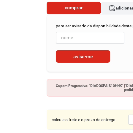
comprar
adicionar
avise-me
Cupom Progressivo: "DIADOSPAIS10HNK" |"DIAD
pedid
calcule o frete e o prazo de entrega