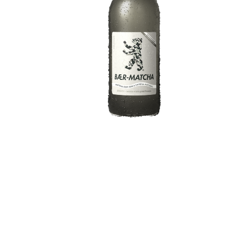
8
º
detergente
9
º
macarrão
10
º
chocolate