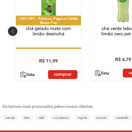
+20% OFF - Prime ou Pague c/ Cartão
Nosso Pay
chá gelado mate com
chá verde leão
e
limão desinchá
limão zero pe
+20% OFF - Prime ou Pague c/ Cartão
Nosso Pay
R$
4
,
79
R$
11
,
99
c
lista
comprar
lista
Os termos mais procurados pelos nossos clientes:
cerveja
leite
café
ovo páscoa
iogurte
biscoito
macarrão