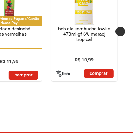
rime ou Pague c/ Cartão
Nosso Pay
elado desinchá
beb alc kombucha lowka
tas vermelhas
473ml-gf 6% maracj
tropical
rime ou Pague c/ Cartão
Nosso Pay
R$
10
,
99
R$
11
,
99
comprar
lista
comprar