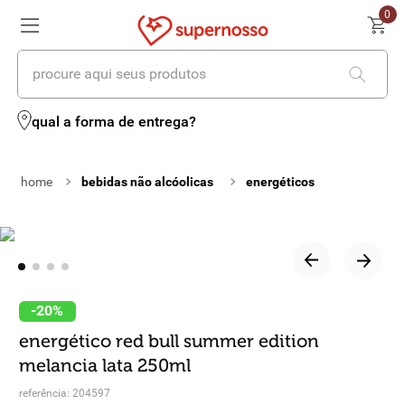
0
procure aqui seus produtos
termos mais buscados
qual a forma de entrega?
1
º
cerveja
bebidas não alcóolicas
energéticos
2
º
leite
3
º
cafe
4
º
iogurte
5
º
queijo
-
20%
energético red bull summer edition
6
º
vinhos
melancia lata 250ml
7
º
biscoito
referência
:
204597