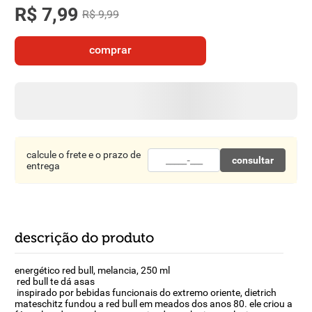
R$
8
º
7
detergente
,
99
R$
9
,
99
9
º
macarrão
comprar
10
º
chocolate
calcule o frete e o prazo de
consultar
entrega
descrição do produto
energético red bull, melancia, 250 ml
red bull te dá asas
inspirado por bebidas funcionais do extremo oriente, dietrich
mateschitz fundou a red bull em meados dos anos 80. ele criou a