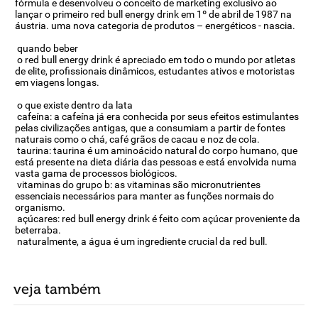
fórmula e desenvolveu o conceito de marketing exclusivo ao
lançar o primeiro red bull energy drink em 1º de abril de 1987 na
áustria. uma nova categoria de produtos – energéticos - nascia.
quando beber
o red bull energy drink é apreciado em todo o mundo por atletas
de elite, profissionais dinâmicos, estudantes ativos e motoristas
em viagens longas.
o que existe dentro da lata
cafeína: a cafeína já era conhecida por seus efeitos estimulantes
pelas civilizações antigas, que a consumiam a partir de fontes
naturais como o chá, café grãos de cacau e noz de cola.
taurina: taurina é um aminoácido natural do corpo humano, que
está presente na dieta diária das pessoas e está envolvida numa
vasta gama de processos biológicos.
vitaminas do grupo b: as vitaminas são micronutrientes
essenciais necessários para manter as funções normais do
organismo.
açúcares: red bull energy drink é feito com açúcar proveniente da
beterraba.
naturalmente, a água é um ingrediente crucial da red bull.
veja também