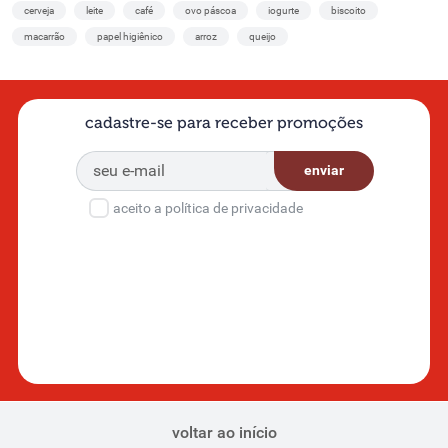
cerveja
leite
café
ovo páscoa
iogurte
biscoito
macarrão
papel higiênico
arroz
queijo
cadastre-se para receber promoções
enviar
aceito a política de privacidade
voltar ao início