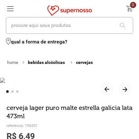
0
procure aqui seus produtos
termos mais buscados
qual a forma de entrega?
1
º
cerveja
bebidas alcóolicas
cervejas
2
º
leite
3
º
cafe
4
º
iogurte
5
º
vinhos
cerveja lager puro malte estrella galicia lata
473ml
6
º
biscoito
referência
:
196201
7
º
queijo
R$
6
,
49