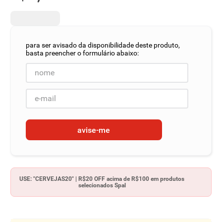
8
º
detergente
9
º
macarrão
10
º
chocolate
avise-me
USE: "CERVEJAS20" | R$20 OFF acima de R$100 em produtos
selecionados Spal