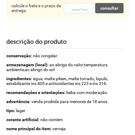
calcule o frete e o prazo de
consultar
entrega
descrição do produto
conservação:
não congelar.
armazenagem (local):
ao abrigo do calor;temperatura
ambiente;ao abrigo do sol
ingredientes:
água, malte pilsen, malte torrado, lúpulo,
estabilizante ins 405 e antioxidantes ins 223 e ins 316.
recomendações e orientações:
beba com moderação.
advertência:
venda proibida para menores de 18 anos.
tipo:
lager
corante artificial:
não contém
nome principal do item:
cerveja