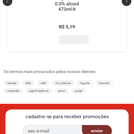
0.0% alcool
473ml-lt
R$
5
,
19
Os termos mais procurados pelos nossos clientes:
cerveja
leite
café
ovo páscoa
iogurte
biscoito
macarrão
papel higiênico
arroz
queijo
cadastre-se para receber promoções
enviar