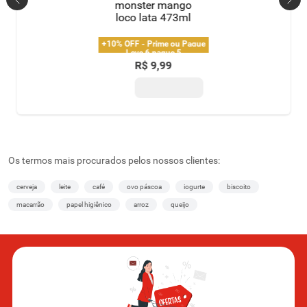
monster mango
loco lata 473ml
+10% OFF - Prime ou Pague
Leve 6 pague 5
c/ Cartão Nosso Pay
R$
9
,
99
Os termos mais procurados pelos nossos clientes:
cerveja
leite
café
ovo páscoa
iogurte
biscoito
macarrão
papel higiênico
arroz
queijo