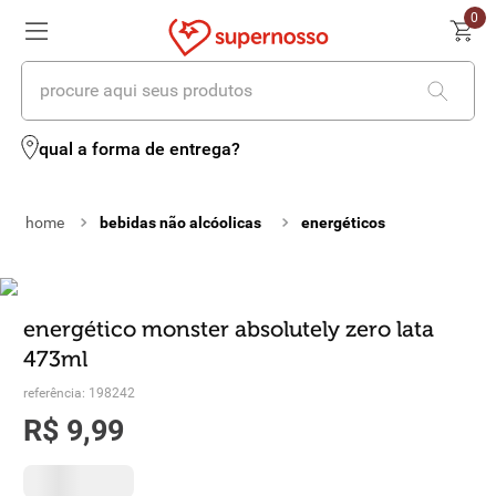
0
procure aqui seus produtos
termos mais buscados
qual a forma de entrega?
1
º
cerveja
bebidas não alcóolicas
energéticos
2
º
leite
3
º
cafe
4
º
iogurte
energético monster absolutely zero lata
473ml
5
º
queijo
referência
:
198242
6
º
vinhos
R$
9
,
99
7
º
biscoito