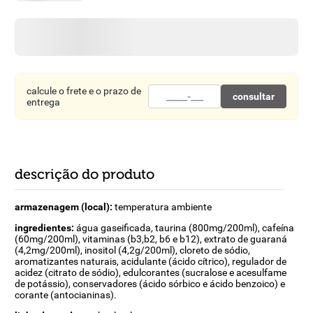
8
º
detergente
9
º
macarrão
10
º
chocolate
calcule o frete e o prazo de
consultar
entrega
descrição do produto
armazenagem (local):
temperatura ambiente
ingredientes:
água gaseificada, taurina (800mg/200ml), cafeína
(60mg/200ml), vitaminas (b3,b2, b6 e b12), extrato de guaraná
(4,2mg/200ml), inositol (4,2g/200ml), cloreto de sódio,
aromatizantes naturais, acidulante (ácido cítrico), regulador de
acidez (citrato de sódio), edulcorantes (sucralose e acesulfame
de potássio), conservadores (ácido sórbico e ácido benzoico) e
corante (antocianinas).