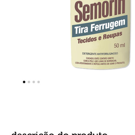
8
º
detergente
9
º
macarrão
10
º
chocolate