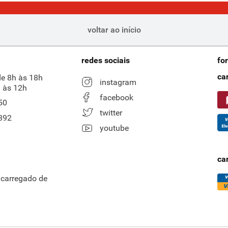
voltar ao início
redes sociais
fo
ca
de 8h às 18h
instagram
 às 12h
facebook
50
twitter
892
youtube
ca
ncarregado de