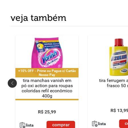
veja também
+10% OFF - Prime ou Pague c/ Cartão
Nosso Pay
n
tira manchas vanish em
tira ferrugem 
pó oxi action para roupas
frasco 50 
coloridas refil econômico
400g
+10% OFF - Prime ou Pague c/ Cartão
Nosso Pay
R$
13
,
9
R$
25
,
99
c
lista
comprar
lista