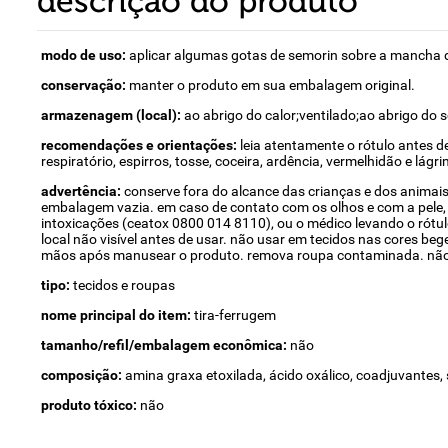
descrição do produto
modo de uso:
aplicar algumas gotas de semorin sobre a mancha 
conservação:
manter o produto em sua embalagem original.
armazenagem (local):
ao abrigo do calor;ventilado;ao abrigo do s
recomendações e orientações:
leia atentamente o rótulo antes de
respiratório, espirros, tosse, coceira, ardência, vermelhidão e l
advertência:
conserve fora do alcance das crianças e dos animais 
embalagem vazia. em caso de contato com os olhos e com a pele,
intoxicações (ceatox 0800 014 8110), ou o médico levando o rótul
local não visível antes de usar. não usar em tecidos nas cores bege
mãos após manusear o produto. remova roupa contaminada. não c
tipo:
tecidos e roupas
nome principal do item:
tira-ferrugem
tamanho/refil/embalagem econômica:
não
composição:
amina graxa etoxilada, ácido oxálico, coadjuvantes, 
produto tóxico:
não