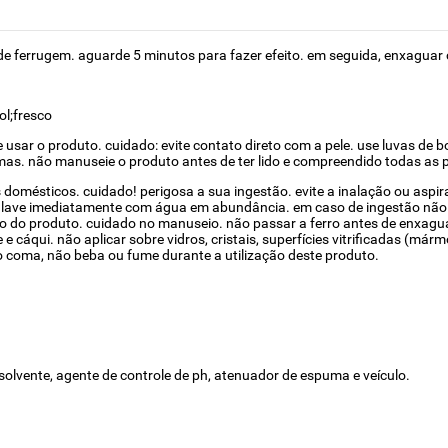
de ferrugem. aguarde 5 minutos para fazer efeito. em seguida, enxagua
ol;fresco
 usar o produto. cuidado: evite contato direto com a pele. use luvas de bo
ágrimas. não manuseie o produto antes de ter lido e compreendido todas a
domésticos. cuidado! perigosa a sua ingestão. evite a inalação ou aspira
 lave imediatamente com água em abundância. em caso de ingestão não 
o do produto. cuidado no manuseio. não passar a ferro antes de enxagua
 e cáqui. não aplicar sobre vidros, cristais, superfícies vitrificadas (má
oma, não beba ou fume durante a utilização deste produto.
solvente, agente de controle de ph, atenuador de espuma e veículo.