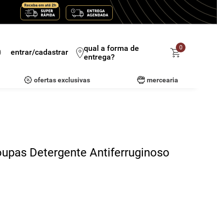
qual a forma de
0
entrar/cadastrar
entrega?
ofertas exclusivas
mercearia
oupas Detergente Antiferruginoso