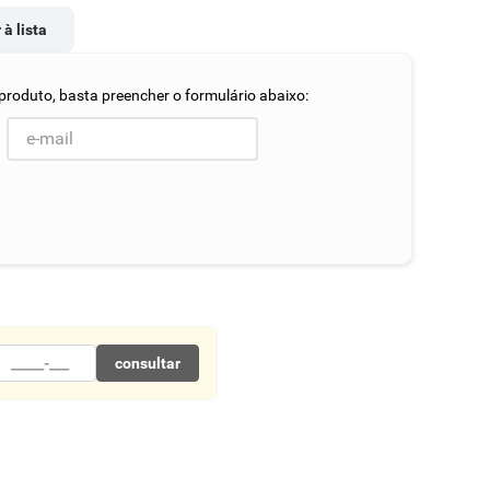
 à lista
consultar