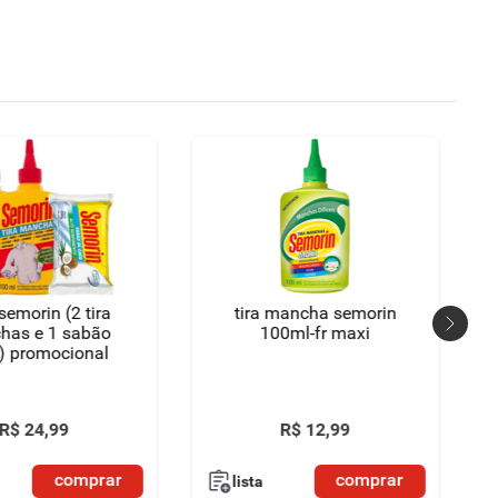
semorin (2 tira
tira mancha semorin
has e 1 sabão
100ml-fr maxi
) promocional
R$
24
,
99
R$
12
,
99
comprar
comprar
lista