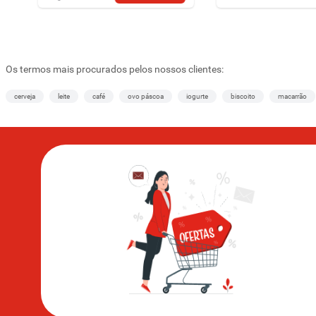
Os termos mais procurados pelos nossos clientes:
cerveja
leite
café
ovo páscoa
iogurte
biscoito
macarrão