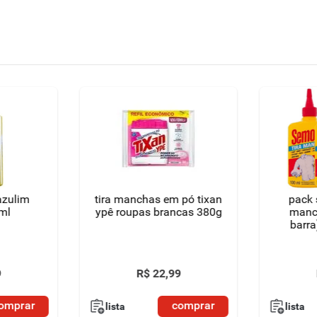
azulim
tira manchas em pó tixan
pack 
ml
ypê roupas brancas 380g
manc
barra
9
R$
22
,
99
omprar
comprar
lista
lista