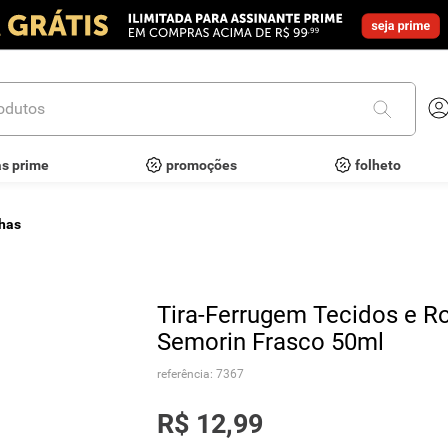
utos
as prime
promoções
folheto
chas
Tira-Ferrugem Tecidos e R
Semorin Frasco 50ml
referência
:
7367
R$
12
,
99