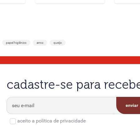
papel higiênico
arroz
queijo
cadastre-se para rece
enviar
aceito a política de privacidade