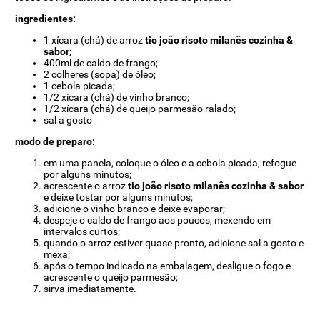
ingredientes:
1 xícara (chá) de arroz
tio joão risoto milanês cozinha &
sabor
;
400ml de caldo de frango;
2 colheres (sopa) de óleo;
1 cebola picada;
1/2 xícara (chá) de vinho branco;
1/2 xícara (chá) de queijo parmesão ralado;
sal a gosto
modo de preparo:
em uma panela, coloque o óleo e a cebola picada, refogue
por alguns minutos;
acrescente o arroz
tio joão risoto milanês cozinha & sabor
e deixe tostar por alguns minutos;
adicione o vinho branco e deixe evaporar;
despeje o caldo de frango aos poucos, mexendo em
intervalos curtos;
quando o arroz estiver quase pronto, adicione sal a gosto e
mexa;
após o tempo indicado na embalagem, desligue o fogo e
acrescente o queijo parmesão;
sirva imediatamente.