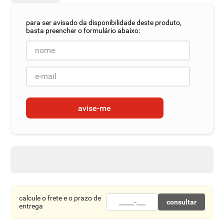
8
º
detergente
9
º
macarrão
10
º
chocolate
avise-me
calcule o frete e o prazo de
consultar
entrega