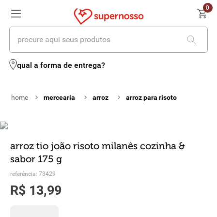
0
procure aqui seus produtos
termos mais buscados
qual a forma de entrega?
1
º
cerveja
mercearia
arroz
arroz para risoto
2
º
leite
3
º
cafe
4
º
iogurte
arroz tio joão risoto milanês cozinha &
sabor 175 g
5
º
queijo
referência
:
73429
6
º
vinhos
R$
13
,
99
7
º
biscoito