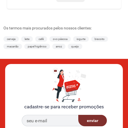
Os termos mais procurados pelos nossos clientes:
cerveja
leite
café
ovo páscoa
iogurte
biscoito
macarrão
papel higiênico
arroz
queijo
cadastre-se para receber promoções
enviar