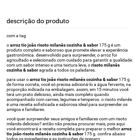
descrição do produto
com a tag
o
arroz tio joão risoto milanês cozinha & sabor
175 g é um
produto completo e saboroso que promete elevar a experiência
gastronômica. desenvolvido para surpreender, o arroz foi
agricultado e selecionado com cuidado para garantir a qualidade.
com um sabor intenso e uma textura leve, o
risoto milanês
cozinha & sabor
agrada a todos os paladares.
para usar o
arroz tio joão risoto milanês cozinha & sabor
175 g
de forma correta, você só precisa adicioná-lo a água fervente, na
proporção indicada na embalagem. assim, em 15 minutos você
terá um prato delicioso, ainda mais completo quando
acompanhado com carnes, legumes e temperos. o risoto milanês
é uma receita sofisticada e saborosa ideal para surpreender os
amigos e familiares.
você quer surpreender seus amigos e familiares com um risoto
milanês delicioso? então não precisa procurar mais, pois aqui
você encontrará a receita completa para preparar o melhor
arroz
tio joão risoto milanês cozinha & sabor
175 g. confira abaixo
todos os ingredientes e as instruções de preparo.