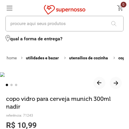
0
procure aqui seus produtos
termos mais buscados
qual a forma de entrega?
1
º
cerveja
utilidades e bazar
utensílios de cozinha
copos
2
º
leite
3
º
cafe
4
º
iogurte
5
º
queijo
copo vidro para cerveja munich 300ml
nadir
6
º
biscoito
referência
:
71243
7
º
vinhos
R$
10
,
99