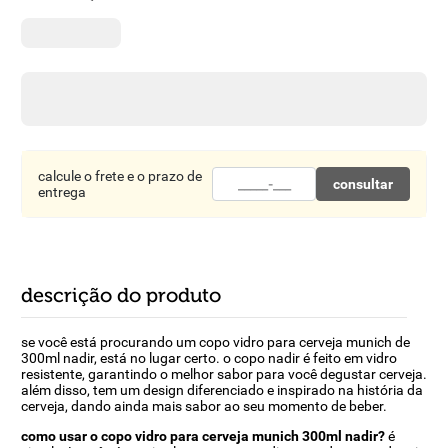
8
º
detergente
9
º
macarrão
10
º
chocolate
calcule o frete e o prazo de
consultar
entrega
descrição do produto
se você está procurando um copo vidro para cerveja munich de
300ml nadir, está no lugar certo. o copo nadir é feito em vidro
resistente, garantindo o melhor sabor para você degustar cerveja.
além disso, tem um design diferenciado e inspirado na história da
cerveja, dando ainda mais sabor ao seu momento de beber.
como usar o copo vidro para cerveja munich 300ml nadir?
é