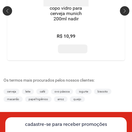
copo vidro para
cerveja munich
200ml nadir
R$
10
,
99
Os termos mais procurados pelos nossos clientes:
cerveja
leite
café
ovo páscoa
iogurte
biscoito
macarrão
papel higiênico
arroz
queijo
cadastre-se para receber promoções