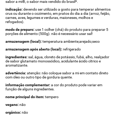
sabor a mi®, o sabor mais vendido do brasil*.
indicação:
devendo ser utilizado a gosto para temperar alimentos
crus ou durante o cozimento, em pratos do dia a dia (arroz, feijão,
carnes, aves, legumes e verduras, maioneses, molhos e
refogados).
modo de preparo:
use 1 colher (chá) do produto para preparar 5
porções de alimento (500g). não é necessário usar sal!
armazenagem (local):
temperatura ambiente;arejado;seco
armazenagem após aberto (local):
refrigerado
ingredientes:
sal, água, cloreto de potássio, fubá, alho, realçador
de sabor glutamato monossódico, acidulante ácido cítrico e
aromatizante.
advertência:
atenção: não coloque sabor a mi em contato direto
com óleo ou outro tipo de gordura quente.
informação complementar:
a cor do produto pode variar em
função de alguns ingredientes.
nome principal do item:
tempero
vegano:
não
orgânico:
não