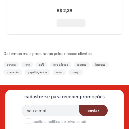
R$
2
,
39
Os termos mais procurados pelos nossos clientes:
cerveja
leite
café
ovo páscoa
iogurte
biscoito
macarrão
papel higiênico
arroz
queijo
cadastre-se para receber promoções
enviar
aceito a política de privacidade