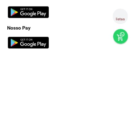
listas
Nosso Pay
preços e produtos válidos, exclusivamente, para compras no
super nosso em casa, sujeitos à alteração de preço, condições
de pagamento e disponibilidade de estoque, sem aviso prévio.
os preços visualizados podem ser diferentes dos praticados
nas lojas físicas super nosso. as fotos dos produtos são
ilustrativas, podendo haver divergência com o produto real,
confirme os detalhes do produto na respectiva descrição. os
produtos estarão sujeitos a disponibilidade de estoque no