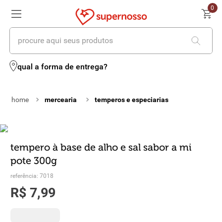
0
procure aqui seus produtos
termos mais buscados
qual a forma de entrega?
1
º
cerveja
mercearia
temperos e especiarias
2
º
leite
3
º
cafe
4
º
iogurte
tempero à base de alho e sal sabor a mi
pote 300g
5
º
vinhos
referência
:
7018
6
º
biscoito
R$
7
,
99
7
º
queijo