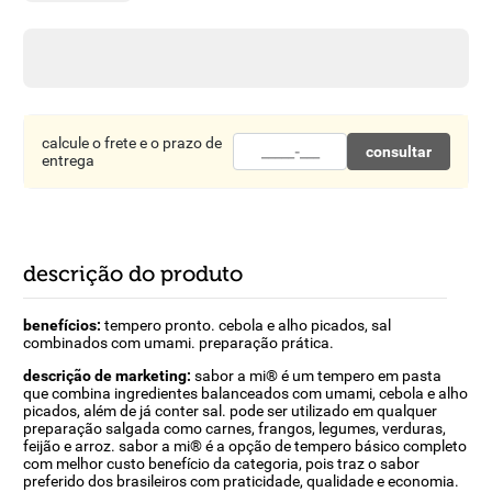
8
º
detergente
9
º
macarrão
10
º
chocolate
calcule o frete e o prazo de
consultar
entrega
descrição do produto
benefícios:
tempero pronto. cebola e alho picados, sal
combinados com umami. preparação prática.
descrição de marketing:
sabor a mi® é um tempero em pasta
que combina ingredientes balanceados com umami, cebola e alho
picados, além de já conter sal. pode ser utilizado em qualquer
preparação salgada como carnes, frangos, legumes, verduras,
feijão e arroz. sabor a mi® é a opção de tempero básico completo
com melhor custo benefício da categoria, pois traz o sabor
preferido dos brasileiros com praticidade, qualidade e economia.