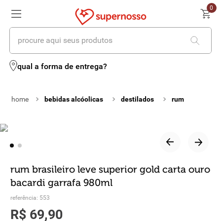
0
procure aqui seus produtos
termos mais buscados
qual a forma de entrega?
1
º
cerveja
bebidas alcóolicas
destilados
rum
2
º
leite
3
º
cafe
4
º
iogurte
5
º
queijo
rum brasileiro leve superior gold carta ouro
bacardi garrafa 980ml
6
º
biscoito
referência
:
553
7
º
vinhos
R$
69
,
90