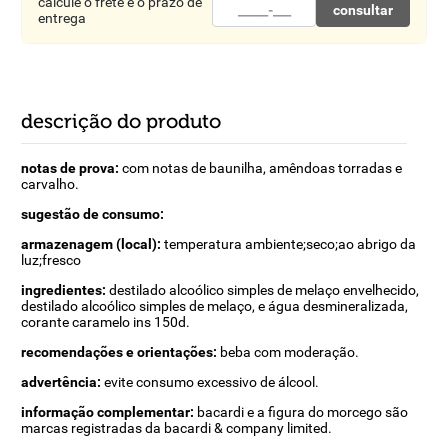
calcule o frete e o prazo de
consultar
entrega
descrição do produto
notas de prova:
com notas de baunilha, amêndoas torradas e
carvalho.
sugestão de consumo:
armazenagem (local):
temperatura ambiente;seco;ao abrigo da
luz;fresco
ingredientes:
destilado alcoólico simples de melaço envelhecido,
destilado alcoólico simples de melaço, e água desmineralizada,
corante caramelo ins 150d.
recomendações e orientações:
beba com moderação.
advertência:
evite consumo excessivo de álcool.
informação complementar:
bacardi e a figura do morcego são
marcas registradas da bacardi & company limited.