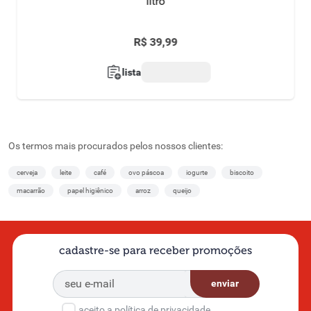
litro
R$
39
,
99
lista
Os termos mais procurados pelos nossos clientes:
cerveja
leite
café
ovo páscoa
iogurte
biscoito
macarrão
papel higiênico
arroz
queijo
cadastre-se para receber promoções
enviar
aceito a política de privacidade