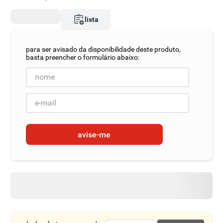
8
º
detergente
lista
9
º
macarrão
10
º
chocolate
avise-me