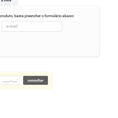
 à lista
consultar