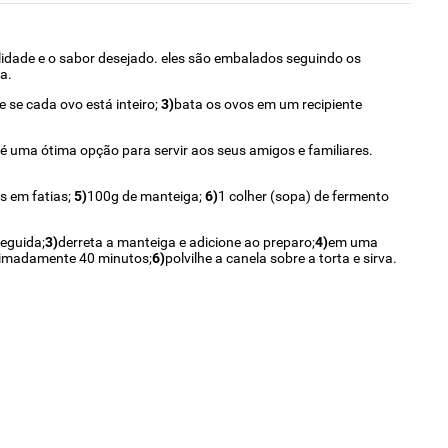
lidade e o sabor desejado. eles são embalados seguindo os
a.
ue se cada ovo está inteiro;
3)
bata os ovos em um recipiente
 é uma ótima opção para servir aos seus amigos e familiares.
s em fatias;
5)
100g de manteiga;
6)
1 colher (sopa) de fermento
seguida;
3)
derreta a manteiga e adicione ao preparo;
4)
em uma
oximadamente 40 minutos;
6)
polvilhe a canela sobre a torta e sirva.