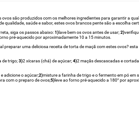
 ovos são produzidos com os melhores ingredientes para garantir a qua
de qualidade, saúde e sabor, estes ovos brancos pente são a escolha cert
reta, siga os passos abaixo:
1)
lave bem os ovos antes de usar;
2)
verifiq
forno pré-aquecido por aproximadamente 10 a 15 minutos.
 tal preparar uma deliciosa receita de torta de maçã com estes ovos? esta
a de trigo;
3)
2 xícaras (chá) de açúcar;
4)
2 maçãs descascadas e cortada
e adicione o açúcar;
2)
misture a farinha de trigo e o fermento em pó em 
ra com o preparo de ovos;
5)
leve ao forno pré-aquecido a 180° por apr