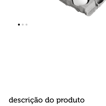
8
º
detergente
9
º
macarrão
10
º
chocolate
descrição do produto