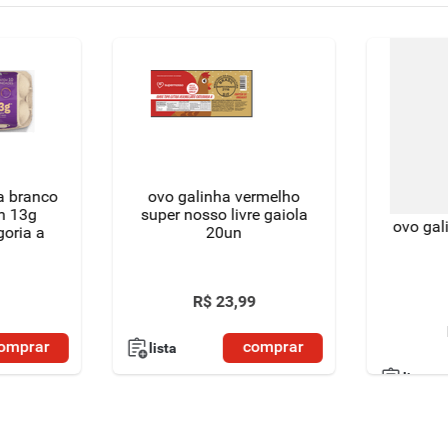
a branco
ovo galinha vermelho
n 13g
super nosso livre gaiola
ovo gal
goria a
20un
R$
23
,
99
omprar
comprar
lista
lista