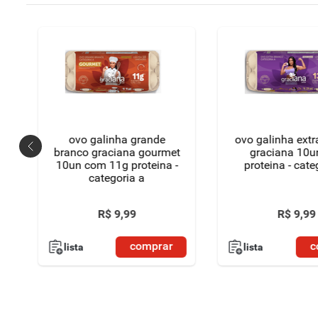
ovo galinha grande
ovo galinha extr
branco graciana gourmet
graciana 10u
10un com 11g proteina -
proteina - cate
categoria a
R$
9
,
99
R$
9
,
99
comprar
c
lista
lista