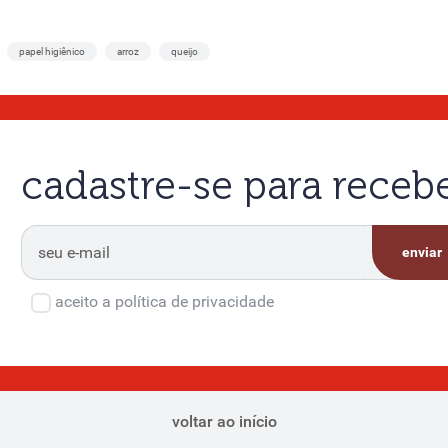
papel higiênico
arroz
queijo
cadastre-se para rece
enviar
aceito a política de privacidade
voltar ao início