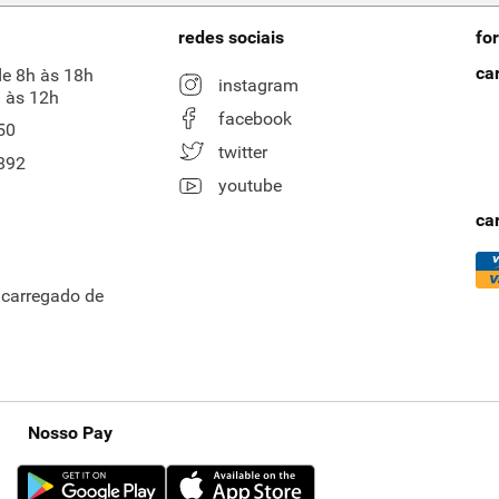
redes sociais
fo
ca
de 8h às 18h
instagram
 às 12h
facebook
50
twitter
892
youtube
ca
ncarregado de
Nosso Pay