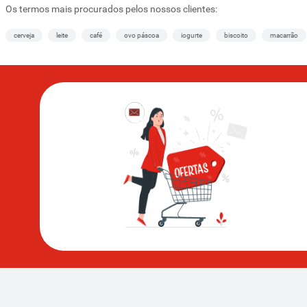
Os termos mais procurados pelos nossos clientes:
cerveja
leite
café
ovo páscoa
iogurte
biscoito
macarrão