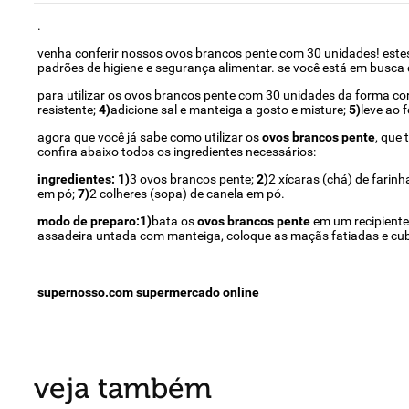
.
venha conferir nossos ovos brancos pente com 30 unidades! estes
padrões de higiene e segurança alimentar. se você está em busca 
para utilizar os ovos brancos pente com 30 unidades da forma cor
resistente;
4)
adicione sal e manteiga a gosto e misture;
5)
leve ao 
agora que você já sabe como utilizar os
ovos brancos pente
, que
confira abaixo todos os ingredientes necessários:
ingredientes:
1)
3 ovos brancos pente;
2)
2 xícaras (chá) de farinh
em pó;
7)
2 colheres (sopa) de canela em pó.
modo de preparo:
1)
bata os
ovos brancos pente
em um recipiente 
assadeira untada com manteiga, coloque as maçãs fatiadas e cub
supernosso.com supermercado online
veja também