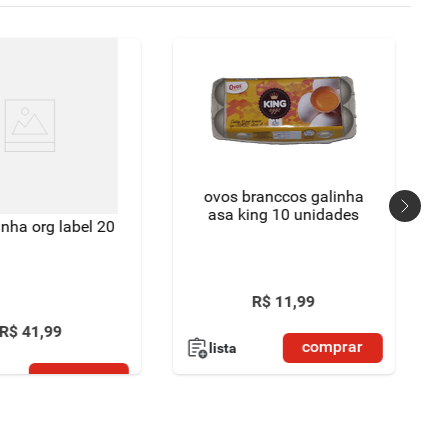
ovos branccos galinha
asa king 10 unidades
inha org label 20
R$
11
,
99
R$
41
,
99
comprar
lista
comprar