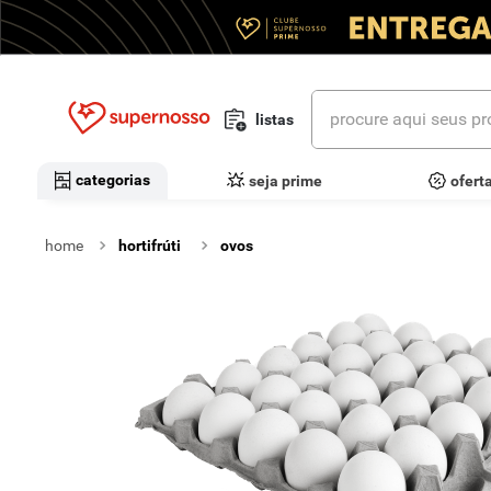
procure aqui seus prod
listas
termos mais buscados
categorias
seja prime
ofert
1
º
cerveja
hortifrúti
ovos
2
º
leite
3
º
cafe
4
º
iogurte
5
º
queijo
6
º
vinhos
7
º
biscoito