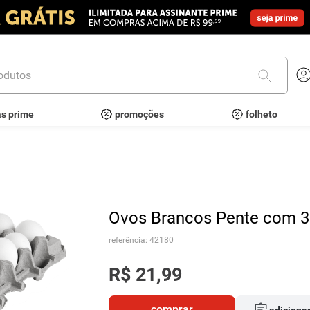
utos
as prime
promoções
folheto
Ovos Brancos Pente com 3
referência
:
42180
R$
21
,
99
comprar