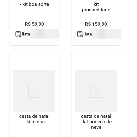
- kit boa sorte
kit
prosperidade
R$
59
,
90
R$
159
,
90
lista
lista
cesta de natal
cesta de natal
- kit sinos
- kit boneco de
neve