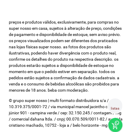
preços e produtos válidos, exclusivamente, para compras no
super nosso em casa, sujeitos à alteração de preço, condições
de pagamento e disponibilidade de estoque, sem aviso prévio.
os preços visualizados podem ser diferentes dos praticados
nas lojas físicas super nosso. as fotos dos produtos são
ilustrativas, podendo haver divergência com o produto real,
confirme os detalhes do produto na respectiva descrição. os
produtos estarão sujeitos a disponibilidade de estoque no
momento em que o pedido estiver em separação. todos os
pedidos estão sujeitos a confirmação de dados cadastrais. a
venda e o consumo de bebidas alcoólicas são proibidos para
menores de 18 anos. beba com moderação.
© grupo super nosso | multi formato distribuidora s/a / cnpj:
10.319.375/0001-72 / via municipal manoel jacintho coelho
listas
júnior 901 - campina verde / cep: 32.150.245 / contagem / mg
/ comercial dahana ltda. / cnpj: 00.070.509/0011-82 / avenida
cristiano machado, 10752 - loja a / belo horizonte - mg