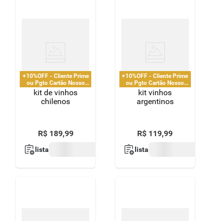
8
º
detergente
9
º
macarrão
10
º
chocolate
+10%OFF - Cliente Prime
+10%OFF - Cliente Prime
ou Pgto Cartão Nosso
ou Pgto Cartão Nosso
Pay
Pay
kit de vinhos
kit vinhos
chilenos
argentinos
R$
189
,
99
R$
119
,
99
lista
lista