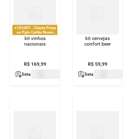
+10%OFF - Cliente Prime
ou Pgto Cartão Nosso
Pay
kit vinhos
kit cervejas
nacionais
confort beer
R$
169
,
99
R$
59
,
99
lista
lista