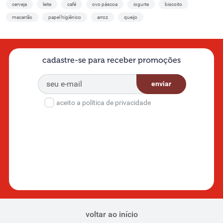
cerveja
leite
café
ovo páscoa
iogurte
biscoito
macarrão
papel higiênico
arroz
queijo
cadastre-se para receber promoções
enviar
aceito a política de privacidade
voltar ao início