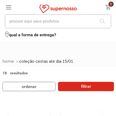
0
procure aqui seus produtos
termos mais buscados
qual a forma de entrega?
1
º
cerveja
2
º
leite
coleção cestas até dia 15/01
3
º
cafe
18
4
º
iogurte
5
º
vinhos
filtrar
ordenar
6
º
biscoito
7
º
queijo