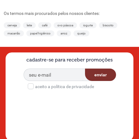
Os termos mais procurados pelos nossos clientes:
cerveja
leite
café
ovo páscoa
iogurte
biscoito
macarrão
papel higiênico
arroz
queijo
cadastre-se para receber promoções
enviar
aceito a política de privacidade