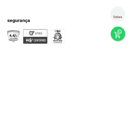
listas
preços e produtos válidos, exclusivamente, para compras no
super nosso em casa, sujeitos à alteração de preço, condições
de pagamento e disponibilidade de estoque, sem aviso prévio.
os preços visualizados podem ser diferentes dos praticados
nas lojas físicas super nosso. as fotos dos produtos são
ilustrativas, podendo haver divergência com o produto real,
confirme os detalhes do produto na respectiva descrição. os
produtos estarão sujeitos a disponibilidade de estoque no
momento em que o pedido estiver em separação. todos os
pedidos estão sujeitos a confirmação de dados cadastrais. a
venda e o consumo de bebidas alcoólicas são proibidos para
menores de 18 anos. beba com moderação.