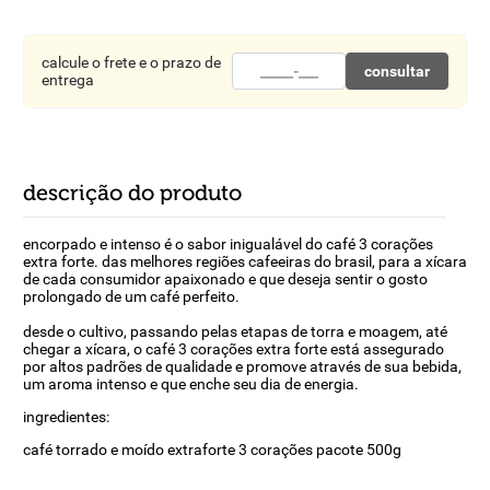
8
º
detergente
9
º
macarrão
calcule o frete e o prazo de
consultar
entrega
10
º
chocolate
descrição do produto
encorpado e intenso é o sabor inigualável do café 3 corações
extra forte. das melhores regiões cafeeiras do brasil, para a xícara
de cada consumidor apaixonado e que deseja sentir o gosto
prolongado de um café perfeito.
desde o cultivo, passando pelas etapas de torra e moagem, até
chegar a xícara, o café 3 corações extra forte está assegurado
por altos padrões de qualidade e promove através de sua bebida,
um aroma intenso e que enche seu dia de energia.
ingredientes:
café torrado e moído extraforte 3 corações pacote 500g