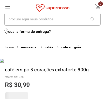
0
procure aqui seus produtos
termos mais buscados
qual a forma de entrega?
1
º
cerveja
mercearia
cafés
café em grão
2
º
leite
3
º
cafe
4
º
iogurte
café em pó 3 corações extraforte 500g
referência
:
325
5
º
vinhos
R$
30
,
99
6
º
biscoito
7
º
queijo