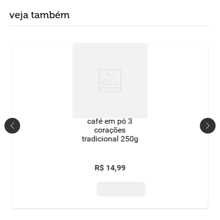
veja também
café em pó 3
corações
tradicional 250g
R$
14
,
99