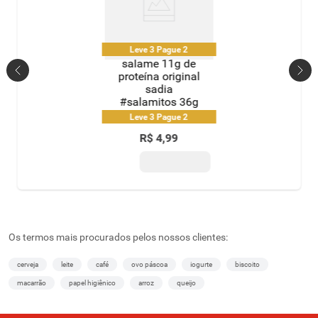
Leve 3 Pague 2
salame 11g de
proteína original
sadia
#salamitos 36g
Leve 3 Pague 2
R$
4
,
99
Os termos mais procurados pelos nossos clientes:
cerveja
leite
café
ovo páscoa
iogurte
biscoito
macarrão
papel higiênico
arroz
queijo