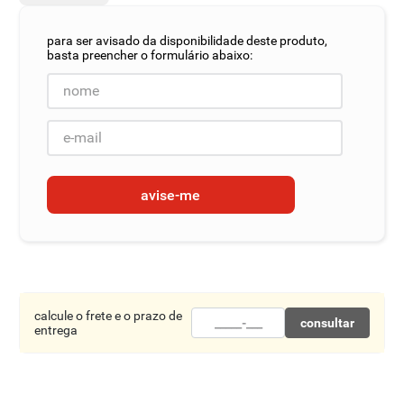
8
º
detergente
9
º
macarrão
10
º
chocolate
avise-me
calcule o frete e o prazo de
consultar
entrega