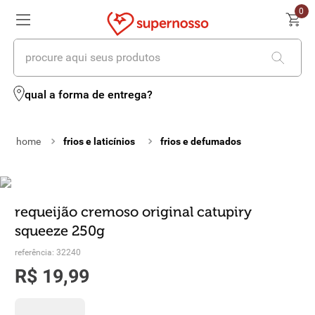
0
procure aqui seus produtos
termos mais buscados
qual a forma de entrega?
1
º
cerveja
frios e laticínios
frios e defumados
2
º
leite
3
º
cafe
4
º
iogurte
requeijão cremoso original catupiry
squeeze 250g
5
º
queijo
referência
:
32240
6
º
biscoito
R$
19
,
99
7
º
vinhos