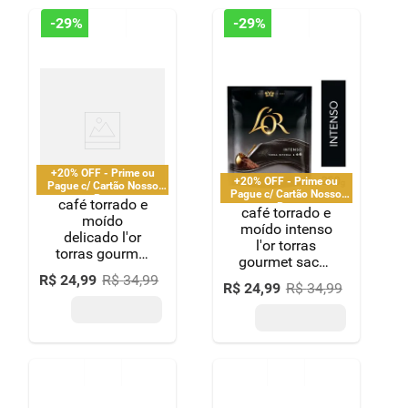
-
29%
-
29%
+20% OFF - Prime ou
+20% OFF - Prime ou
Pague c/ Cartão Nosso
Pague c/ Cartão Nosso
Pay
café torrado e
Pay
café torrado e
moído
moído intenso
delicado l'or
l'or torras
torras gourmet
gourmet sachê
sachê 250g
250g
R$
24
,
99
R$
34
,
99
R$
24
,
99
R$
34
,
99