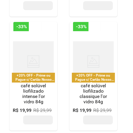
cápsulas
extraforte
pilão caixa
52g 10
unidades
-
33%
-
33%
+20% OFF - Prime ou
+20% OFF - Prime ou
Pague c/ Cartão Nosso
Pague c/ Cartão Nosso
Pay
Pay
café solúvel
café solúvel
liofilizado
liofilizado
intense l'or
classique l'or
vidro 84g
vidro 84g
R$
19
,
99
R$
29
,
99
R$
19
,
99
R$
29
,
99