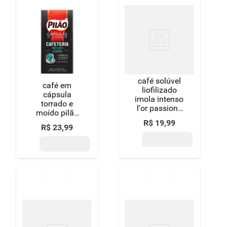
café solúvel
café em
liofilizado
cápsula
imola intenso
torrado e
l'or passione
moído pilão
rossa vidro
cafeteria 52g
R$
19
,
99
84g
R$
23
,
99
10 unidades