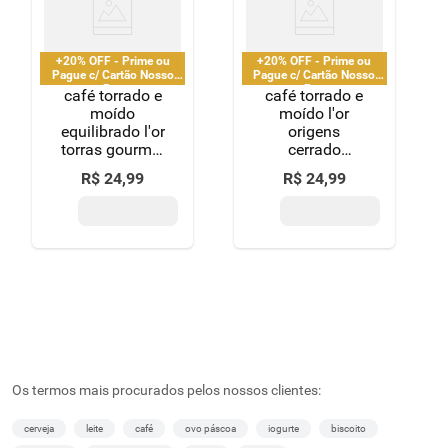
+20% OFF - Prime ou
+20% OFF - Prime ou
Pague c/ Cartão Nosso
Pague c/ Cartão Nosso
Pay
Pay
café torrado e
café torrado e
moído
moído l'or
equilibrado l'or
origens
torras gourmet
cerrado
sachê 250g
mineiro 250g
R$
24
,
99
R$
24
,
99
Os termos mais procurados pelos nossos clientes:
cerveja
leite
café
ovo páscoa
iogurte
biscoito