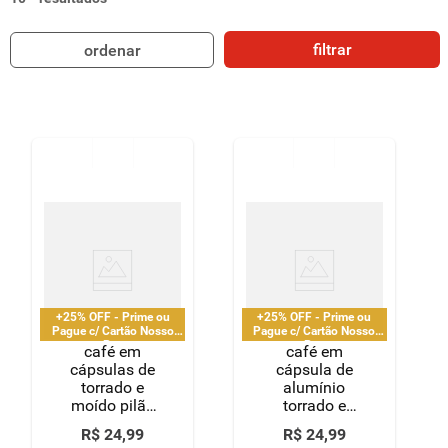
8
º
detergente
filtrar
ordenar
9
º
macarrão
10
º
chocolate
+25% OFF - Prime ou
+25% OFF - Prime ou
Pague c/ Cartão Nosso
Pague c/ Cartão Nosso
Pay
Pay
café em
café em
cápsulas de
cápsula de
torrado e
alumínio
moído pilão
torrado e
tradicional 07 -
moído
R$
24
,
99
R$
24
,
99
52g com 10
espresso