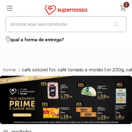
0
procure aqui seus produtos
termos mais buscados
qual a forma de entrega?
1
º
cerveja
2
º
leite
café solúvel l'or, café torrado e moído l'or 250g, c
3
º
cafe
4
º
iogurte
5
º
queijo
6
º
biscoito
7
º
vinhos
10