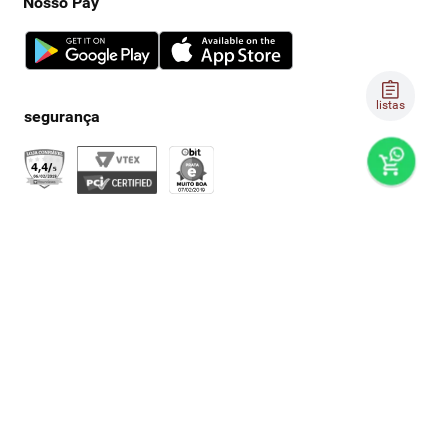
Nosso Pay
listas
preços e produtos válidos, exclusivamente, para compras no
super nosso em casa, sujeitos à alteração de preço, condições
de pagamento e disponibilidade de estoque, sem aviso prévio.
os preços visualizados podem ser diferentes dos praticados
nas lojas físicas super nosso. as fotos dos produtos são
ilustrativas, podendo haver divergência com o produto real,
confirme os detalhes do produto na respectiva descrição. os
produtos estarão sujeitos a disponibilidade de estoque no
momento em que o pedido estiver em separação. todos os
pedidos estão sujeitos a confirmação de dados cadastrais. a