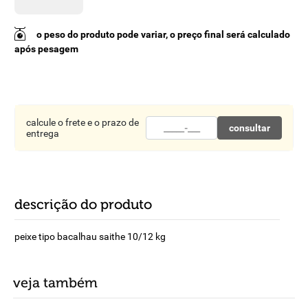
8
º
detergente
o peso do produto pode variar, o preço final será calculado
9
º
macarrão
após pesagem
10
º
chocolate
calcule o frete e o prazo de
consultar
entrega
descrição do produto
peixe tipo bacalhau saithe 10/12 kg
veja também