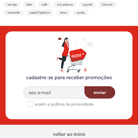
cerveja
leite
café
ovo páscoa
iogurte
biscoito
macarrão
papel higiênico
arroz
queijo
cadastre-se para receber promoções
enviar
aceito a política de privacidade
voltar ao início