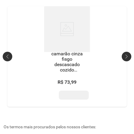
camarão cinza
fisgo
descascado
cozido
congelado
100/114 350g
R$
73
,
99
Os termos mais procurados pelos nossos clientes: