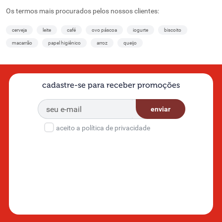
Os termos mais procurados pelos nossos clientes:
cerveja
leite
café
ovo páscoa
iogurte
biscoito
macarrão
papel higiênico
arroz
queijo
cadastre-se para receber promoções
enviar
aceito a política de privacidade