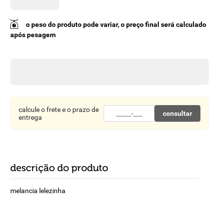
8
º
detergente
o peso do produto pode variar, o preço final será calculado
9
º
macarrão
após pesagem
10
º
chocolate
calcule o frete e o prazo de
consultar
entrega
descrição do produto
melancia lelezinha