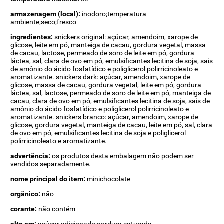
armazenagem (local):
inodoro;temperatura
ambiente;seco;fresco
ingredientes:
snickers original: açúcar, amendoim, xarope de
glicose, leite em pó, manteiga de cacau, gordura vegetal, massa
de cacau, lactose, permeado de soro de leite em pó, gordura
láctea, sal, clara de ovo em pó, emulsificantes lecitina de soja, sais
de amônio do ácido fosfatídico e poliglicerol polirricinoleato e
aromatizante. snickers dark: açúcar, amendoim, xarope de
glicose, massa de cacau, gordura vegetal, leite em pó, gordura
láctea, sal, lactose, permeado de soro de leite em pó, manteiga de
cacau, clara de ovo em pó, emulsificantes lecitina de soja, sais de
amônio do ácido fosfatídico e poliglicerol polirricinoleato e
aromatizante. snickers branco: açúcar, amendoim, xarope de
glicose, gordura vegetal, manteiga de cacau, leite em pó, sal, clara
de ovo em pó, emulsificantes lecitina de soja e poliglicerol
polirricinoleato e aromatizante.
advertência:
os produtos desta embalagem não podem ser
vendidos separadamente.
nome principal do item:
minichocolate
orgânico:
não
corante:
não contém