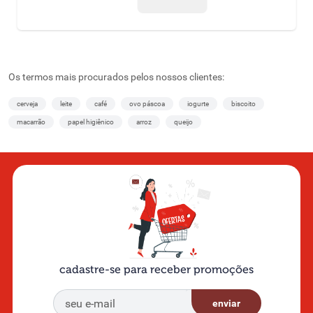
Os termos mais procurados pelos nossos clientes:
cerveja
leite
café
ovo páscoa
iogurte
biscoito
macarrão
papel higiênico
arroz
queijo
cadastre-se para receber promoções
enviar