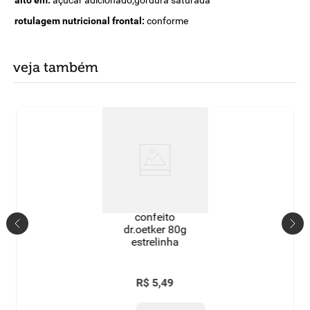
alto em:
açúcar adicionado;gordura saturada
rotulagem nutricional frontal:
conforme
veja também
confeito
dr.oetker 80g
estrelinha
R$
5
,
49