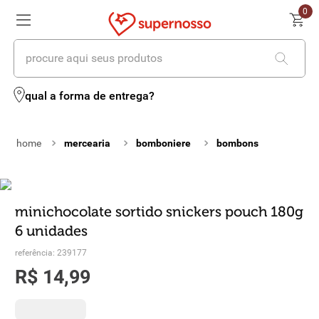
0
procure aqui seus produtos
termos mais buscados
qual a forma de entrega?
1
º
cerveja
mercearia
bomboniere
bombons
2
º
leite
3
º
cafe
4
º
iogurte
minichocolate sortido snickers pouch 180g
6 unidades
5
º
queijo
referência
:
239177
6
º
biscoito
R$
14
,
99
7
º
vinhos