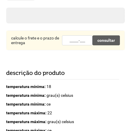
8
º
detergente
9
º
macarrão
10
º
chocolate
calcule o frete e o prazo de
consultar
entrega
descrição do produto
temperatura mínima:
18
temperatura mínima:
grau(s) celsius
temperatura mínima:
ce
temperatura máxima:
22
temperatura máxima:
grau(s) celsius
temperatura máxima:
ce