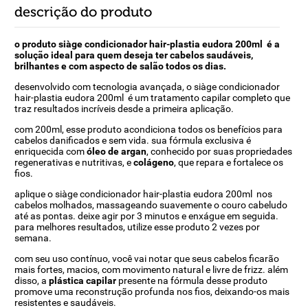
descrição do produto
o produto siàge condicionador hair-plastia eudora 200ml é a
solução ideal para quem deseja ter cabelos saudáveis,
brilhantes e com aspecto de salão todos os dias.
desenvolvido com tecnologia avançada, o siàge condicionador
hair-plastia eudora 200ml é um tratamento capilar completo que
traz resultados incríveis desde a primeira aplicação.
com 200ml, esse produto acondiciona todos os benefícios para
cabelos danificados e sem vida. sua fórmula exclusiva é
enriquecida com
óleo de argan
, conhecido por suas propriedades
regenerativas e nutritivas, e
colágeno
, que repara e fortalece os
fios.
aplique o siàge condicionador hair-plastia eudora 200ml nos
cabelos molhados, massageando suavemente o couro cabeludo
até as pontas. deixe agir por 3 minutos e enxágue em seguida.
para melhores resultados, utilize esse produto 2 vezes por
semana.
com seu uso contínuo, você vai notar que seus cabelos ficarão
mais fortes, macios, com movimento natural e livre de frizz. além
disso, a
plástica capilar
presente na fórmula desse produto
promove uma reconstrução profunda nos fios, deixando-os mais
resistentes e saudáveis.