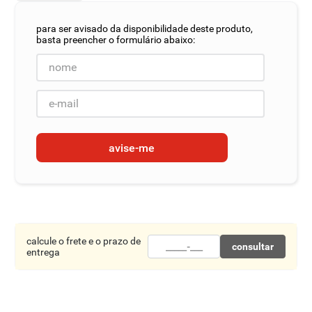
8
º
detergente
9
º
macarrão
10
º
chocolate
avise-me
calcule o frete e o prazo de
consultar
entrega