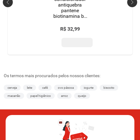
antiquebra
pantene
biotinamina b3
antiqueda &
nutrição bisnaga
R$
32
,
99
250ml
Os termos mais procurados pelos nossos clientes:
cerveja
leite
café
ovo páscoa
iogurte
biscoito
macarrão
papel higiênico
arroz
queijo