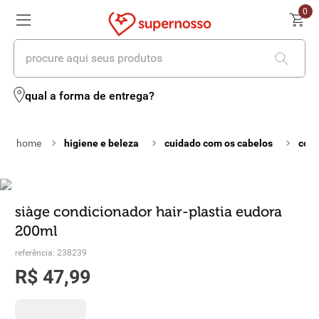
0
procure aqui seus produtos
termos mais buscados
qual a forma de entrega?
1
º
cerveja
higiene e beleza
cuidado com os cabelos
cond
2
º
leite
3
º
cafe
4
º
iogurte
siàge condicionador hair-plastia eudora
200ml
5
º
vinhos
referência
:
238239
6
º
biscoito
R$
47
,
99
7
º
queijo