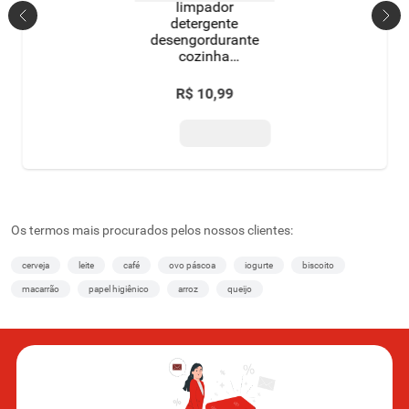
limpador
detergente
desengordurante
cozinha
concentrado
limão uau
R$
10
,
99
squeeze 500ml
Os termos mais procurados pelos nossos clientes:
cerveja
leite
café
ovo páscoa
iogurte
biscoito
macarrão
papel higiênico
arroz
queijo