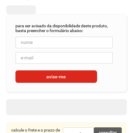
8
º
detergente
9
º
macarrão
10
º
chocolate
avise-me
calcule o frete e o prazo de
consultar