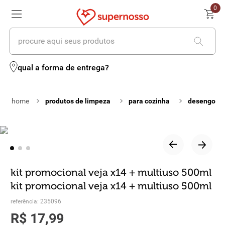
0
procure aqui seus produtos
termos mais buscados
qual a forma de entrega?
1
º
cerveja
produtos de limpeza
para cozinha
desengordu
2
º
leite
3
º
cafe
4
º
iogurte
5
º
vinhos
kit promocional veja x14 + multiuso 500ml
kit promocional veja x14 + multiuso 500ml
6
º
biscoito
referência
:
235096
7
º
queijo
R$
17
,
99