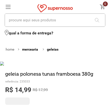
0
procure aqui seus produtos
termos mais buscados
qual a forma de entrega?
1
º
cerveja
mercearia
geleias
2
º
leite
3
º
cafe
4
º
iogurte
geleia polonesa tunas framboesa 380g
5
º
queijo
referência
:
235033
R$
14
,
99
R$
17
,
99
6
º
biscoito
7
º
vinhos