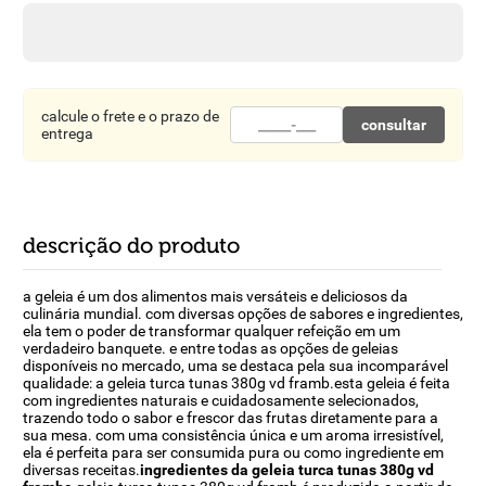
8
º
detergente
9
º
macarrão
10
º
chocolate
calcule o frete e o prazo de
consultar
entrega
descrição do produto
a geleia é um dos alimentos mais versáteis e deliciosos da
culinária mundial. com diversas opções de sabores e ingredientes,
ela tem o poder de transformar qualquer refeição em um
verdadeiro banquete. e entre todas as opções de geleias
disponíveis no mercado, uma se destaca pela sua incomparável
qualidade: a geleia turca tunas 380g vd framb.esta geleia é feita
com ingredientes naturais e cuidadosamente selecionados,
trazendo todo o sabor e frescor das frutas diretamente para a
sua mesa. com uma consistência única e um aroma irresistível,
ela é perfeita para ser consumida pura ou como ingrediente em
diversas receitas.
ingredientes da geleia turca tunas 380g vd