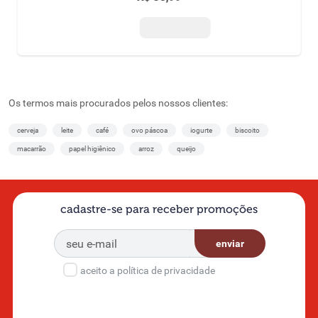
Os termos mais procurados pelos nossos clientes:
cerveja
leite
café
ovo páscoa
iogurte
biscoito
macarrão
papel higiênico
arroz
queijo
cadastre-se para receber promoções
enviar
aceito a política de privacidade