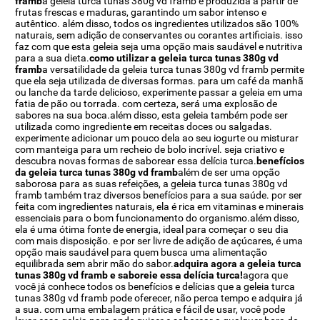
framb
a geleia turca tunas 380g vd framb é produzida a partir de
frutas frescas e maduras, garantindo um sabor intenso e
autêntico. além disso, todos os ingredientes utilizados são 100%
naturais, sem adição de conservantes ou corantes artificiais. isso
faz com que esta geleia seja uma opção mais saudável e nutritiva
para a sua dieta.
como utilizar a geleia turca tunas 380g vd
framb
a versatilidade da geleia turca tunas 380g vd framb permite
que ela seja utilizada de diversas formas. para um café da manhã
ou lanche da tarde delicioso, experimente passar a geleia em uma
fatia de pão ou torrada. com certeza, será uma explosão de
sabores na sua boca.além disso, esta geleia também pode ser
utilizada como ingrediente em receitas doces ou salgadas.
experimente adicionar um pouco dela ao seu iogurte ou misturar
com manteiga para um recheio de bolo incrível. seja criativo e
descubra novas formas de saborear essa delícia turca.
benefícios
da geleia turca tunas 380g vd framb
além de ser uma opção
saborosa para as suas refeições, a geleia turca tunas 380g vd
framb também traz diversos benefícios para a sua saúde. por ser
feita com ingredientes naturais, ela é rica em vitaminas e minerais
essenciais para o bom funcionamento do organismo.além disso,
ela é uma ótima fonte de energia, ideal para começar o seu dia
com mais disposição. e por ser livre de adição de açúcares, é uma
opção mais saudável para quem busca uma alimentação
equilibrada sem abrir mão do sabor.
adquira agora a geleia turca
tunas 380g vd framb e saboreie essa delícia turca!
agora que
você já conhece todos os benefícios e delícias que a geleia turca
tunas 380g vd framb pode oferecer, não perca tempo e adquira já
a sua. com uma embalagem prática e fácil de usar, você pode