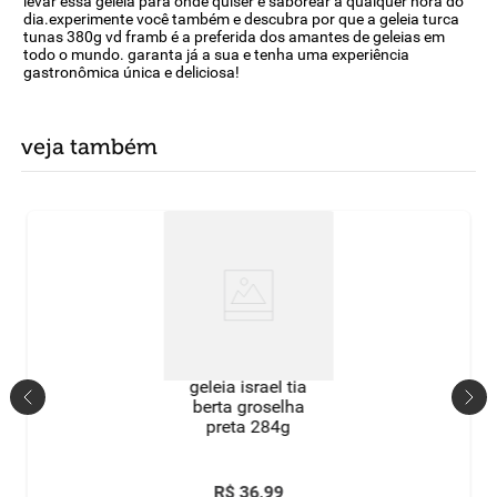
levar essa geleia para onde quiser e saborear a qualquer hora do
dia.experimente você também e descubra por que a geleia turca
tunas 380g vd framb é a preferida dos amantes de geleias em
todo o mundo. garanta já a sua e tenha uma experiência
gastronômica única e deliciosa!
veja também
geleia israel tia
berta groselha
preta 284g
R$
36
,
99