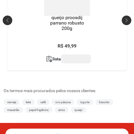
queijo proosdij
parrano robusto
200g
R$
49
,
99
lista
Os termos mais procurados pelos nossos clientes:
cerveja
leite
café
ovo páscoa
iogurte
biscoito
macarrão
papel higiênico
arroz
queijo