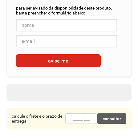
8
º
detergente
9
º
chocolate
10
º
macarrão
avise-me
calcule o frete e o prazo de
consultar
entrega