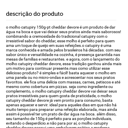
descrição do produto
o molho catupiry 150g-pt cheddar devore é um produto de dar
água na boca e que vai deixar seus pratos ainda mais saborosos!
combinando a cremosidade do tradicional catupiry com o
irresistível sabor do cheddar, esse molho é perfeito para quem
ama um toque de queijo em suas refeições.o catupiry é uma
marca conhecida e amada pelos brasileiros há décadas. com seu
sabor único e versatilidade na cozinha, é presença garantida nas
mesas de famílias e restaurantes. e agora, com o lançamento do
molho catupiry cheddar devore, essa tradição ganhou ainda mais
um motivo para continuar presente.mas como utilizar esse
delicioso produto? é simples e fácil! basta aquecer o molho em
uma panela ou no micro-ondas e acrescentar nos seus pratos
favoritos. ele fica uma delícia com massas, carnes, petiscos e até
mesmo como cobertura em pizzas. seja como ingrediente ou
complemento, o molho catupiry cheddar devore vai deixar seus
pratos irresistíveis.para quem gosta de praticidade, o molho
catupiry cheddar devore já vem pronto para consumo, basta
apenas aquecer e servir. ideal para aqueles dias em que não há
muito tempo para preparar uma refeição elaborada, mas ainda
assim é possível ter um prato de dar água na boca. além disso,
seu tamanho de 150g é perfeito para as porções individuais,
evitando o desperdício.e não para por aí, o molho catupiry
cheddar devore possui uma embalagem prática e moderna,