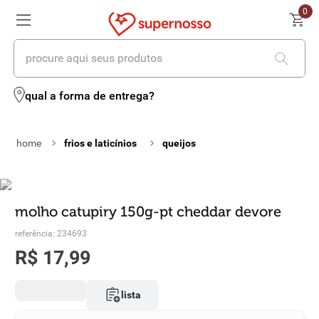
0
procure aqui seus produtos
termos mais buscados
qual a forma de entrega?
1
º
cerveja
frios e laticínios
queijos
2
º
leite
3
º
cafe
4
º
iogurte
molho catupiry 150g-pt cheddar devore
referência
:
234693
5
º
vinhos
R$
17
,
99
6
º
biscoito
lista
7
º
queijo