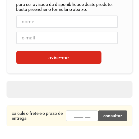
8
º
detergente
9
º
macarrão
10
º
chocolate
avise-me
calcule o frete e o prazo de
consultar
entrega