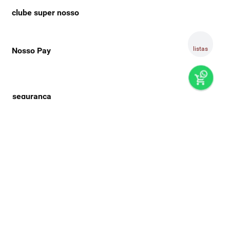
clube super nosso
listas
Nosso Pay
preços e produtos válidos, exclusivamente, para compras no
super nosso em casa, sujeitos à alteração de preço, condições
de pagamento e disponibilidade de estoque, sem aviso prévio.
os preços visualizados podem ser diferentes dos praticados
nas lojas físicas super nosso. as fotos dos produtos são
ilustrativas, podendo haver divergência com o produto real,
confirme os detalhes do produto na respectiva descrição. os
produtos estarão sujeitos a disponibilidade de estoque no
momento em que o pedido estiver em separação. todos os