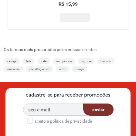
R$
15
,
99
Os termos mais procurados pelos nossos clientes:
cerveja
leite
café
ovo páscoa
iogurte
biscoito
macarrão
papel higiênico
arroz
queijo
cadastre-se para receber promoções
enviar
aceito a política de privacidade