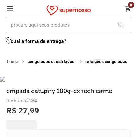
0
procure aqui seus produtos
termos mais buscados
qual a forma de entrega?
1
º
cerveja
congelados e resfriados
refeições congeladas
2
º
leite
3
º
cafe
4
º
iogurte
empada catupiry 180g-cx rech carne
referência
:
234682
5
º
vinhos
R$
27
,
99
6
º
biscoito
7
º
queijo