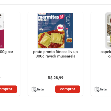
400g car
prato pronto fitness liv up
capel
300g ravioli mussarela
c
9
R$
28
,
99
omprar
comprar
lista
lista