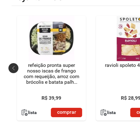
refeição pronta super
ravioli spoleto 
nosso iscas de frango
com requeijão, arroz com
brócolis e batata palha
400g
R$
39
,
99
R$
28
,
9
comprar
c
lista
lista