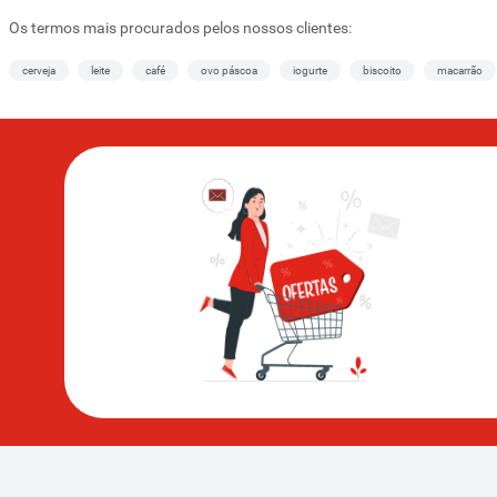
Os termos mais procurados pelos nossos clientes:
cerveja
leite
café
ovo páscoa
iogurte
biscoito
macarrão