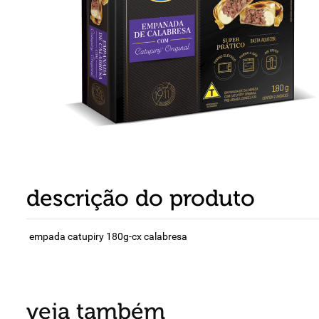
8
º
detergente
9
º
macarrão
10
º
chocolate
descrição do produto
empada catupiry 180g-cx calabresa
veja também