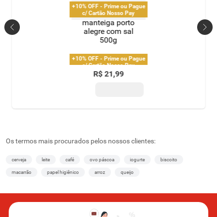
+10% OFF - Prime ou Pague
c/ Cartão Nosso Pay
manteiga porto
alegre com sal
500g
+10% OFF - Prime ou Pague
c/ Cartão Nosso Pay
R$
21
,
99
Os termos mais procurados pelos nossos clientes:
cerveja
leite
café
ovo páscoa
iogurte
biscoito
macarrão
papel higiênico
arroz
queijo