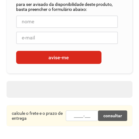
8
º
detergente
9
º
macarrão
10
º
chocolate
avise-me
calcule o frete e o prazo de
consultar
entrega