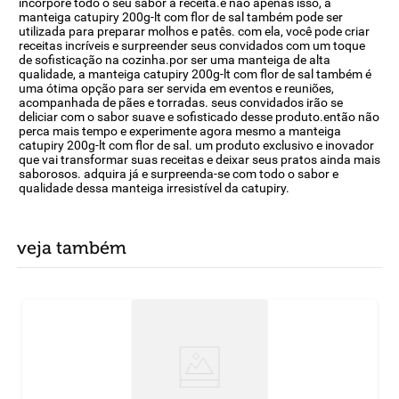
incorpore todo o seu sabor à receita.e não apenas isso, a
manteiga catupiry 200g-lt com flor de sal também pode ser
utilizada para preparar molhos e patês. com ela, você pode criar
receitas incríveis e surpreender seus convidados com um toque
de sofisticação na cozinha.por ser uma manteiga de alta
qualidade, a manteiga catupiry 200g-lt com flor de sal também é
uma ótima opção para ser servida em eventos e reuniões,
acompanhada de pães e torradas. seus convidados irão se
deliciar com o sabor suave e sofisticado desse produto.então não
perca mais tempo e experimente agora mesmo a manteiga
catupiry 200g-lt com flor de sal. um produto exclusivo e inovador
que vai transformar suas receitas e deixar seus pratos ainda mais
saborosos. adquira já e surpreenda-se com todo o sabor e
qualidade dessa manteiga irresistível da catupiry.
veja também