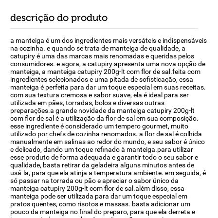
descrição do produto
a manteiga é um dos ingredientes mais versáteis e indispensáveis
na cozinha. e quando se trata de manteiga de qualidade, a
catupiry é uma das marcas mais renomadas e queridas pelos
consumidores. e agora, a catupiry apresenta uma nova opção de
manteiga, a manteiga catupiry 200g-lt com flor de sal.feita com
ingredientes selecionados e uma pitada de sofisticação, essa
manteiga é perfeita para dar um toque especial em suas receitas.
com sua textura cremosa e sabor suave, ela é ideal para ser
utilizada em pães, torradas, bolos e diversas outras
preparações.a grande novidade da manteiga catupiry 200g-lt
com flor de sal é a utilização da flor de sal em sua composição.
esse ingrediente é considerado um tempero gourmet, muito
utilizado por chefs de cozinha renomados. a flor de sal é colhida
manualmente em salinas ao redor do mundo, e seu sabor é único
e delicado, dando um toque refinado à manteiga.para utilizar
esse produto de forma adequada e garantir todo o seu sabor e
qualidade, basta retirar da geladeira alguns minutos antes de
usá-la, para que ela atinja a temperatura ambiente. em seguida, é
só passar na torrada ou pão e apreciar o sabor único da
manteiga catupiry 200g-lt com flor de sal.além disso, essa
manteiga pode ser utilizada para dar um toque especial em
pratos quentes, como risotos e massas. basta adicionar um
pouco da manteiga no final do preparo, para que ela derreta e