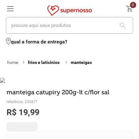
0
procure aqui seus produtos
termos mais buscados
qual a forma de entrega?
1
º
cerveja
frios e laticínios
manteigas
2
º
leite
3
º
cafe
4
º
iogurte
manteiga catupiry 200g-lt c/flor sal
referência
:
234671
5
º
queijo
R$
19
,
99
6
º
vinhos
7
º
biscoito