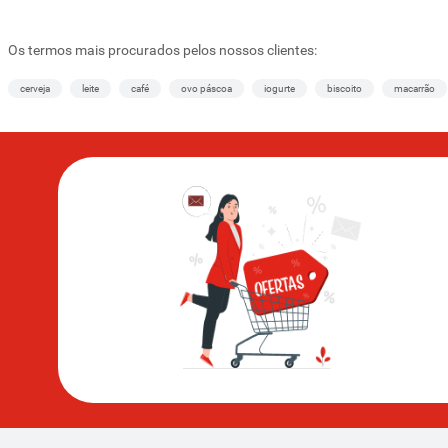
Os termos mais procurados pelos nossos clientes:
cerveja
leite
café
ovo páscoa
iogurte
biscoito
macarrão