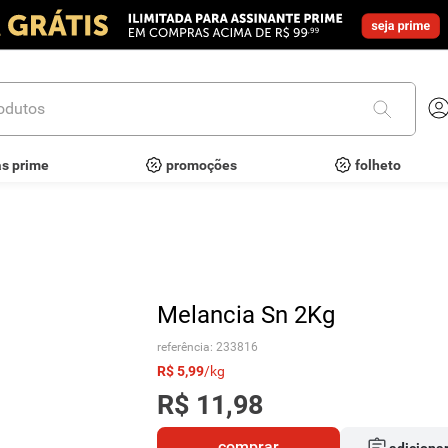
utos
as prime
promoções
folheto
Melancia Sn 2Kg
referência
:
233816
R$
5
,
99
/
kg
R$
11
,
98
comprar