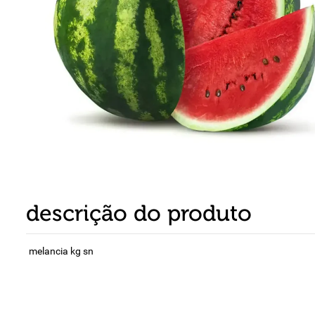
8
º
detergente
9
º
macarrão
10
º
chocolate
descrição do produto
melancia kg sn