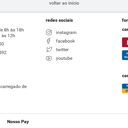
voltar ao início
redes sociais
fo
ca
de 8h às 18h
instagram
 às 12h
facebook
50
twitter
892
youtube
ca
ncarregado de
Nosso Pay