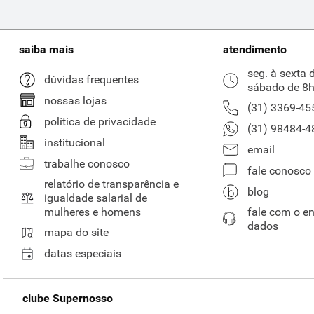
saiba mais
atendimento
seg. à sexta 
dúvidas frequentes
sábado de 8h
nossas lojas
(31) 3369-45
política de privacidade
(31) 98484-4
institucional
email
trabalhe conosco
fale conosco
relatório de transparência e
blog
igualdade salarial de
mulheres e homens
fale com o e
dados
mapa do site
datas especiais
clube Supernosso