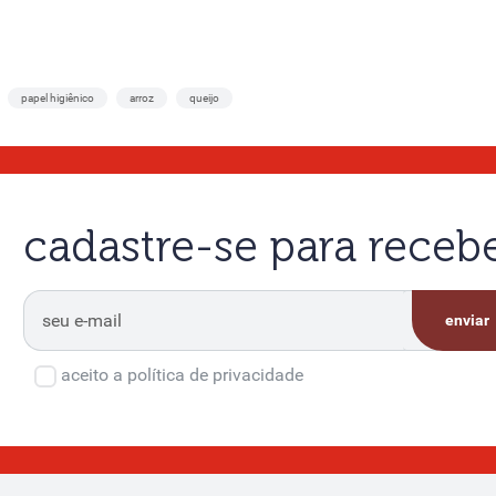
papel higiênico
arroz
queijo
cadastre-se para rece
enviar
aceito a política de privacidade