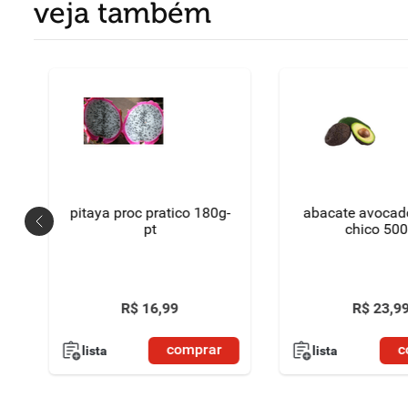
veja também
pitaya proc pratico 180g-
abacate avocad
pt
chico 50
R$
16
,
99
R$
23
,
9
comprar
c
lista
lista