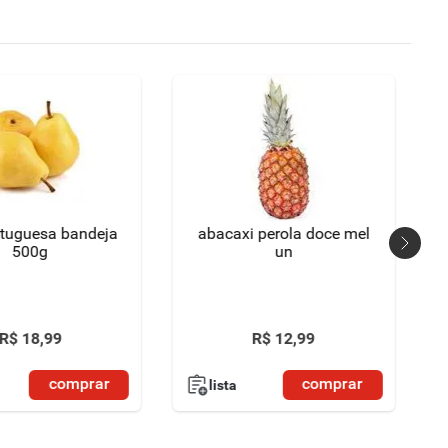
rtuguesa bandeja
abacaxi perola doce mel
500g
un
R$
18
,
99
R$
12
,
99
comprar
comprar
lista