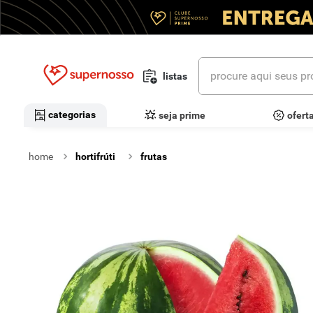
procure aqui seus prod
listas
termos mais buscados
categorias
seja prime
ofert
1
º
cerveja
hortifrúti
frutas
2
º
leite
3
º
cafe
4
º
iogurte
5
º
vinhos
6
º
biscoito
7
º
queijo