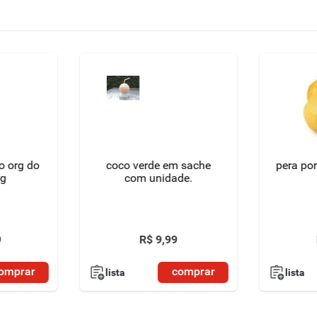
o org do
coco verde em sache
pera po
0g
com unidade.
9
R$
9
,
99
omprar
comprar
lista
lista