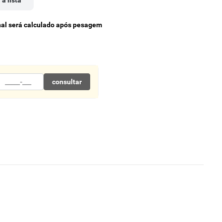
 à lista
inal será calculado após pesagem
consultar