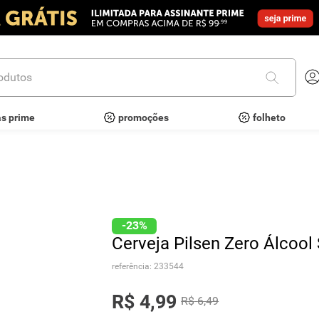
utos
as prime
promoções
folheto
-
23%
Cerveja Pilsen Zero Álcool
referência
:
233544
R$
4
,
99
R$
6
,
49