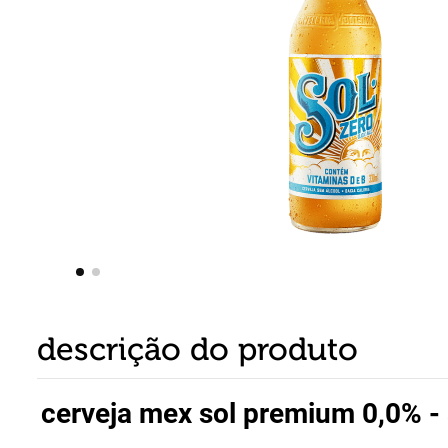
8
º
detergente
9
º
macarrão
10
º
chocolate
descrição do produto
cerveja mex sol premium 0,0% -