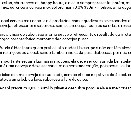
festas, churrascos ou happy hours, ela está sempre presente. porém, 
, a mex sol criou a cerveja mex sol premium 0,0% 330ml-ln pilsen, uma o
ional cerveja mexicana. ela é produzida com ingredientes selecionados e
cerveja refrescante e saborosa, sem se preocupar com as calorias e ress
ncia única de sabor. seu aroma suave e refrescante é resultado da mistu
rgor, característica marcante das cervejas pilsen.
. ela é ideal para quem pratica atividades físicas, pois não contém álc
 restrições ao álcool, sendo também indicada para diabéticos por não c
importante seguir algumas instruções. ela deve ser consumida bem gelada
ela é uma cerveja e deve ser consumida com moderação, pois possui calor
fícios de uma cerveja de qualidade, sem os efeitos negativos do álcool
te de uma bebida leve, saborosa e livre de culpa.
x sol premium 0,0% 330ml-ln pilsen e descubra porque ela é a melhor esc