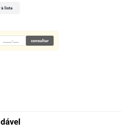
 à lista
consultar
udável