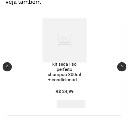
veja também
kit seda liso
perfeito
shampoo 300ml
+ condicionador
190ml
R$
24
,
99