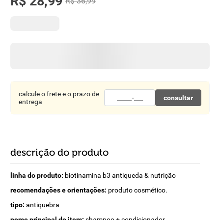
R$
28
,
99
R$
36
,
99
8
º
detergente
9
º
macarrão
10
º
chocolate
calcule o frete e o prazo de
consultar
entrega
descrição do produto
linha do produto:
biotinamina b3 antiqueda & nutrição
recomendações e orientações:
produto cosmético.
tipo:
antiquebra
nome principal do item:
shampoo + condicionador