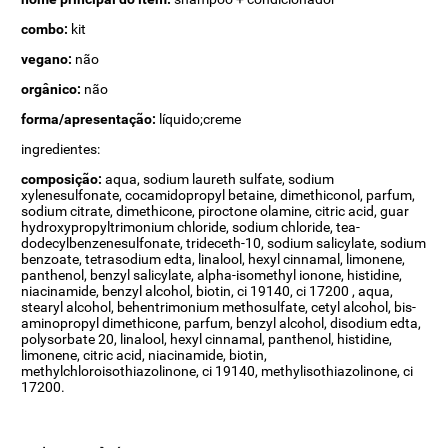
combo:
kit
vegano:
não
orgânico:
não
forma/apresentação:
líquido;creme
ingredientes:
composição:
aqua, sodium laureth sulfate, sodium
xylenesulfonate, cocamidopropyl betaine, dimethiconol, parfum,
sodium citrate, dimethicone, piroctone olamine, citric acid, guar
hydroxypropyltrimonium chloride, sodium chloride, tea-
dodecylbenzenesulfonate, trideceth-10, sodium salicylate, sodium
benzoate, tetrasodium edta, linalool, hexyl cinnamal, limonene,
panthenol, benzyl salicylate, alpha-isomethyl ionone, histidine,
niacinamide, benzyl alcohol, biotin, ci 19140, ci 17200 , aqua,
stearyl alcohol, behentrimonium methosulfate, cetyl alcohol, bis-
aminopropyl dimethicone, parfum, benzyl alcohol, disodium edta,
polysorbate 20, linalool, hexyl cinnamal, panthenol, histidine,
limonene, citric acid, niacinamide, biotin,
methylchloroisothiazolinone, ci 19140, methylisothiazolinone, ci
17200.