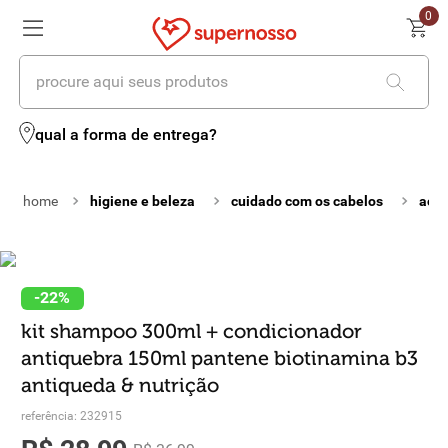
0
procure aqui seus produtos
termos mais buscados
qual a forma de entrega?
1
º
cerveja
higiene e beleza
cuidado com os cabelos
aces
2
º
leite
3
º
cafe
4
º
iogurte
-
22%
kit shampoo 300ml + condicionador
5
º
queijo
antiquebra 150ml pantene biotinamina b3
6
º
vinhos
antiqueda & nutrição
referência
7
º
biscoito
:
232915