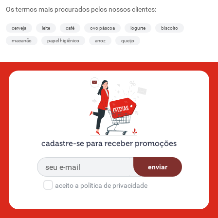
Os termos mais procurados pelos nossos clientes:
cerveja
leite
café
ovo páscoa
iogurte
biscoito
macarrão
papel higiênico
arroz
queijo
cadastre-se para receber promoções
enviar
aceito a política de privacidade