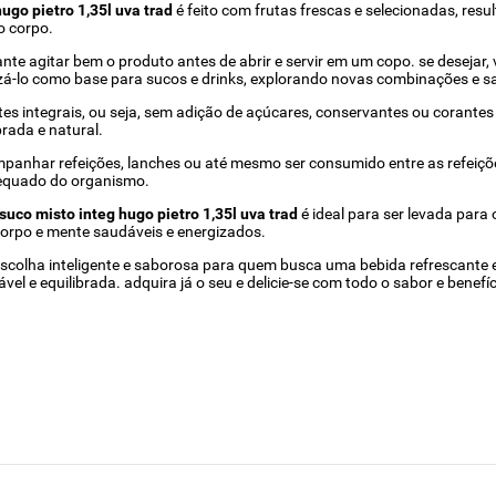
ugo pietro 1,35l uva trad
é feito com frutas frescas e selecionadas, resul
o corpo.
ante agitar bem o produto antes de abrir e servir em um copo. se desejar
izá-lo como base para sucos e drinks, explorando novas combinações e s
s integrais, ou seja, sem adição de açúcares, conservantes ou corantes ar
rada e natural.
mpanhar refeições, lanches ou até mesmo ser consumido entre as refeiçõe
dequado do organismo.
suco misto integ hugo pietro 1,35l uva trad
é ideal para ser levada para
corpo e mente saudáveis e energizados.
colha inteligente e saborosa para quem busca uma bebida refrescante e nu
l e equilibrada. adquira já o seu e delicie-se com todo o sabor e benefí