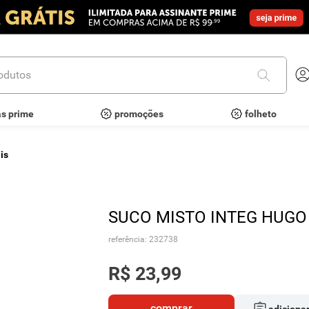
utos
as prime
promoções
folheto
is
SUCO MISTO INTEG HUGO 
referência
:
232738
R$
23
,
99
comprar