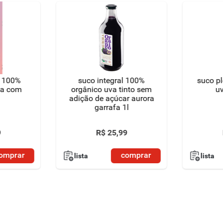
q 100%
suco integral 100%
suco pl
nja com
orgânico uva tinto sem
uv
adição de açúcar aurora
garrafa 1l
9
R$
25
,
99
omprar
comprar
lista
lista