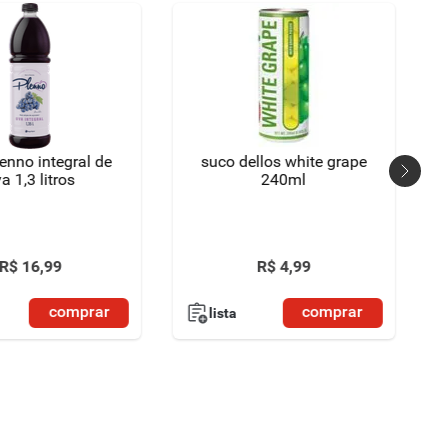
enno integral de
suco dellos white grape
a 1,3 litros
240ml
R$
16
,
99
R$
4
,
99
comprar
comprar
lista