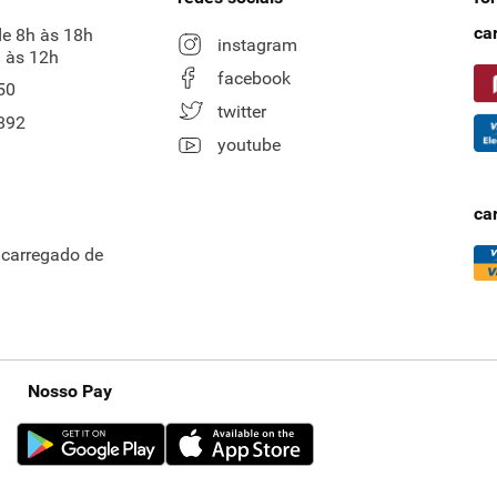
ca
de 8h às 18h
instagram
 às 12h
facebook
50
twitter
892
youtube
ca
ncarregado de
Nosso Pay