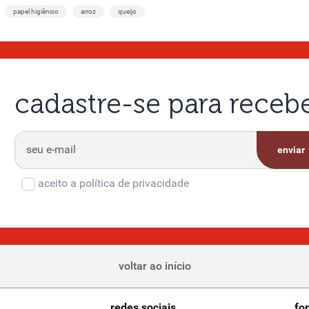
papel higiênico
arroz
queijo
cadastre-se para rece
enviar
aceito a política de privacidade
voltar ao início
redes sociais
fo