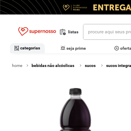
procure aqui seus prod
listas
termos mais buscados
categorias
seja prime
ofert
1
º
cerveja
bebidas não alcóolicas
sucos
sucos integra
2
º
leite
3
º
cafe
4
º
iogurte
5
º
queijo
6
º
vinhos
7
º
biscoito