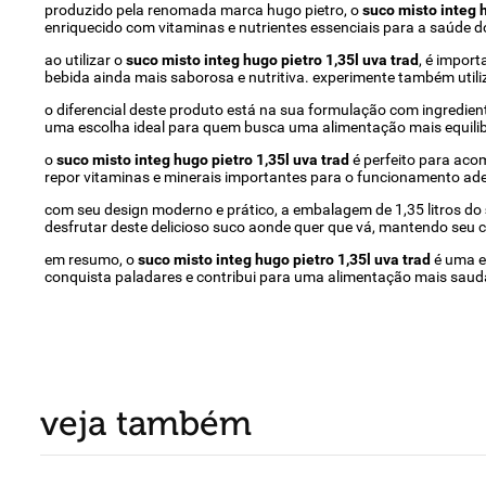
produzido pela renomada marca hugo pietro, o
suco misto integ h
enriquecido com vitaminas e nutrientes essenciais para a saúde d
ao utilizar o
suco misto integ hugo pietro 1,35l uva trad
, é import
bebida ainda mais saborosa e nutritiva. experimente também util
o diferencial deste produto está na sua formulação com ingrediente
uma escolha ideal para quem busca uma alimentação mais equilib
o
suco misto integ hugo pietro 1,35l uva trad
é perfeito para aco
repor vitaminas e minerais importantes para o funcionamento a
com seu design moderno e prático, a embalagem de 1,35 litros do
desfrutar deste delicioso suco aonde quer que vá, mantendo seu 
em resumo, o
suco misto integ hugo pietro 1,35l uva trad
é uma es
conquista paladares e contribui para uma alimentação mais saudáve
veja também