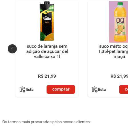
suco de laranja sem
suco misto o
adição de açúcar del
1,35l-pet lara
valle caixa 1l
maçã
R$
21
,
99
R$
21
,
9
comprar
c
lista
lista
Os termos mais procurados pelos nossos clientes: