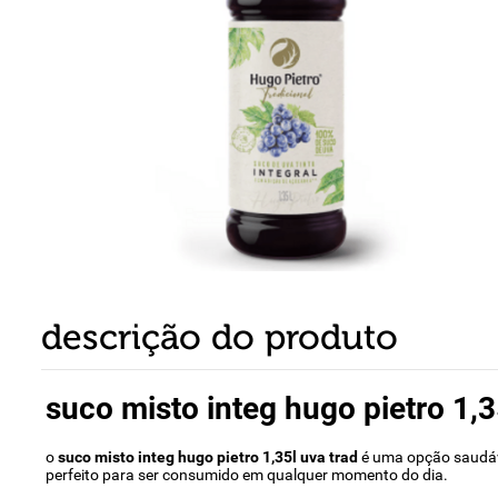
8
º
detergente
9
º
macarrão
10
º
chocolate
descrição do produto
suco misto integ hugo pietro 1,3
o
suco misto integ hugo pietro 1,35l uva trad
é uma opção saudável
perfeito para ser consumido em qualquer momento do dia.