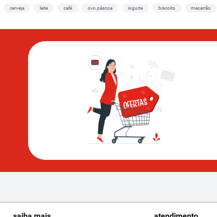
cerveja
leite
café
ovo páscoa
iogurte
biscoito
macarrão
saiba mais
atendimento