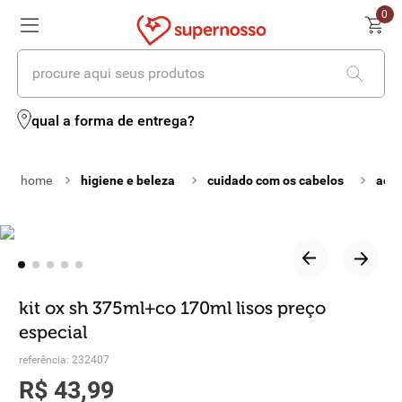
0
procure aqui seus produtos
termos mais buscados
qual a forma de entrega?
1
º
cerveja
higiene e beleza
cuidado com os cabelos
aces
2
º
leite
3
º
cafe
4
º
iogurte
5
º
queijo
kit ox sh 375ml+co 170ml lisos preço
especial
6
º
biscoito
referência
:
232407
7
º
vinhos
R$
43
,
99