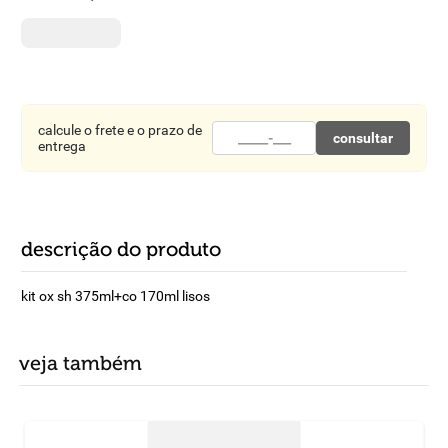
8
º
detergente
9
º
macarrão
10
º
chocolate
calcule o frete e o prazo de
consultar
entrega
descrição do produto
kit ox sh 375ml+co 170ml lisos
veja também