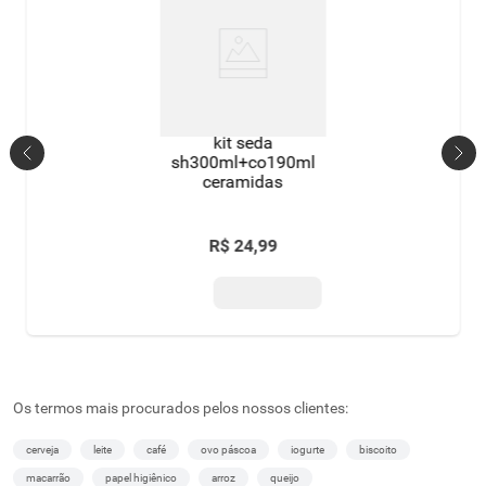
kit seda
sh300ml+co190ml
ceramidas
R$
24
,
99
Os termos mais procurados pelos nossos clientes:
cerveja
leite
café
ovo páscoa
iogurte
biscoito
macarrão
papel higiênico
arroz
queijo