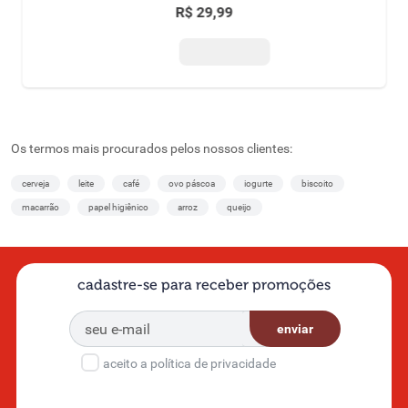
R$
29
,
99
Os termos mais procurados pelos nossos clientes:
cerveja
leite
café
ovo páscoa
iogurte
biscoito
macarrão
papel higiênico
arroz
queijo
cadastre-se para receber promoções
enviar
aceito a política de privacidade