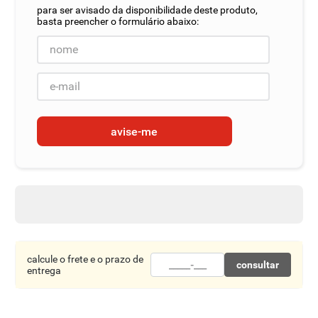
8
º
detergente
9
º
macarrão
10
º
chocolate
avise-me
calcule o frete e o prazo de
consultar
entrega