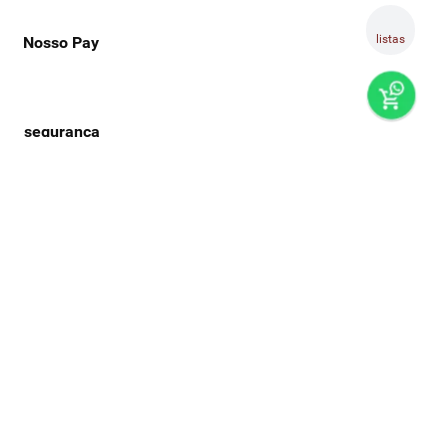
listas
Nosso Pay
preços e produtos válidos, exclusivamente, para compras no
super nosso em casa, sujeitos à alteração de preço, condições
de pagamento e disponibilidade de estoque, sem aviso prévio.
os preços visualizados podem ser diferentes dos praticados
nas lojas físicas super nosso. as fotos dos produtos são
ilustrativas, podendo haver divergência com o produto real,
confirme os detalhes do produto na respectiva descrição. os
produtos estarão sujeitos a disponibilidade de estoque no
momento em que o pedido estiver em separação. todos os
pedidos estão sujeitos a confirmação de dados cadastrais. a
venda e o consumo de bebidas alcoólicas são proibidos para