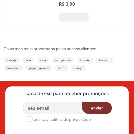
R$
3
,
99
Os termos mais procurados pelos nossos clientes:
cerveja
leite
café
ovo páscoa
iogurte
biscoito
macarrão
papel higiênico
arroz
queijo
cadastre-se para receber promoções
enviar
aceito a política de privacidade