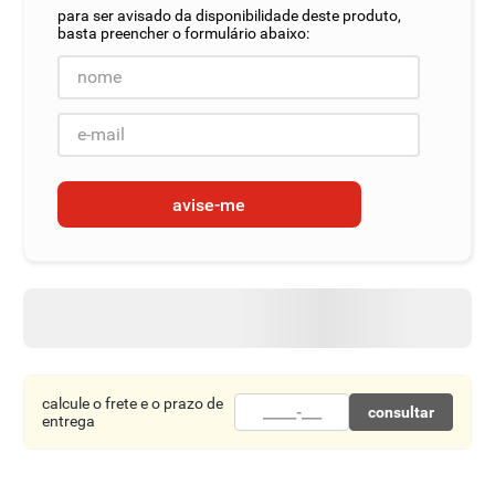
8
º
detergente
9
º
chocolate
10
º
macarrão
avise-me
calcule o frete e o prazo de
consultar
entrega