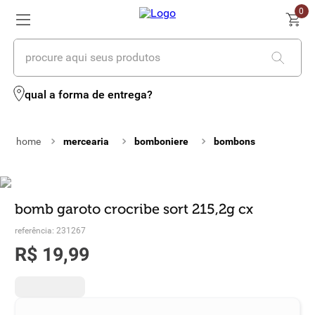
0
procure aqui seus produtos
termos mais buscados
qual a forma de entrega?
1
º
cerveja
mercearia
bomboniere
bombons
2
º
leite
3
º
cafe
4
º
iogurte
bomb garoto crocribe sort 215,2g cx
referência
:
231267
5
º
vinhos
R$
19
,
99
6
º
biscoito
7
º
queijo