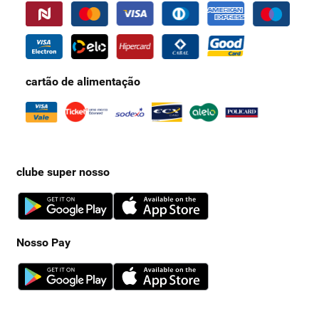
email
fale conosco
blog
fale com o encarregado de dados
redes sociais
instagram
facebook
twitter
youtube
formas de pagamento
cartão de crédito e débito