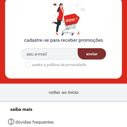
suco mitto
tangerina
integral 1 litro
R$
28
,
99
Os termos mais procurados pelos nossos clientes:
cerveja
leite
café
ovo páscoa
iogurte
biscoito
macarrão
papel higiênico
arroz
queijo