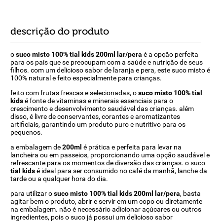
descrição do produto
o
suco misto 100% tial kids 200ml lar/pera
é a opção perfeita
para os pais que se preocupam com a saúde e nutrição de seus
filhos. com um delicioso sabor de laranja e pera, este suco misto é
100% natural e feito especialmente para crianças.
feito com frutas frescas e selecionadas, o
suco misto 100% tial
kids
é fonte de vitaminas e minerais essenciais para o
crescimento e desenvolvimento saudável das crianças. além
disso, é livre de conservantes, corantes e aromatizantes
artificiais, garantindo um produto puro e nutritivo para os
pequenos.
a embalagem de
200ml
é prática e perfeita para levar na
lancheira ou em passeios, proporcionando uma opção saudável e
refrescante para os momentos de diversão das crianças. o suco
tial kids
é ideal para ser consumido no café da manhã, lanche da
tarde ou a qualquer hora do dia.
para utilizar o
suco misto 100% tial kids 200ml lar/pera
, basta
agitar bem o produto, abrir e servir em um copo ou diretamente
na embalagem. não é necessário adicionar açúcares ou outros
ingredientes, pois o suco já possui um delicioso sabor