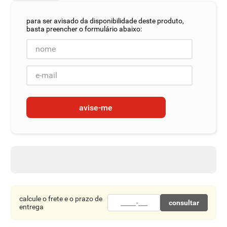
8
º
detergente
9
º
macarrão
10
º
chocolate
avise-me
calcule o frete e o prazo de
consultar
entrega