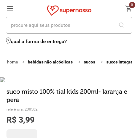
0
procure aqui seus produtos
termos mais buscados
qual a forma de entrega?
1
º
cerveja
bebidas não alcóolicas
sucos
sucos integrais
2
º
leite
3
º
cafe
4
º
iogurte
suco misto 100% tial kids 200ml- laranja e
pera
5
º
queijo
referência
:
230502
6
º
vinhos
R$
3
,
99
7
º
biscoito