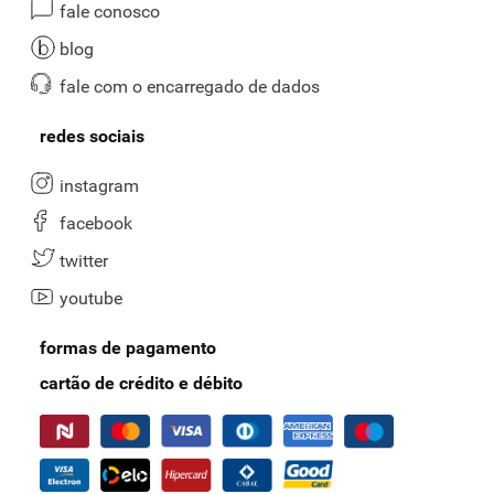
dúvidas frequentes
nossas lojas
política de privacidade
institucional
trabalhe conosco
relatório de transparência e igualdade
salarial de mulheres e homens
mapa do site
datas especiais
atendimento
seg. à sexta de 8h às 18h sábado de 8h
às 12h
(31) 3369-4550
(31) 98484-4892