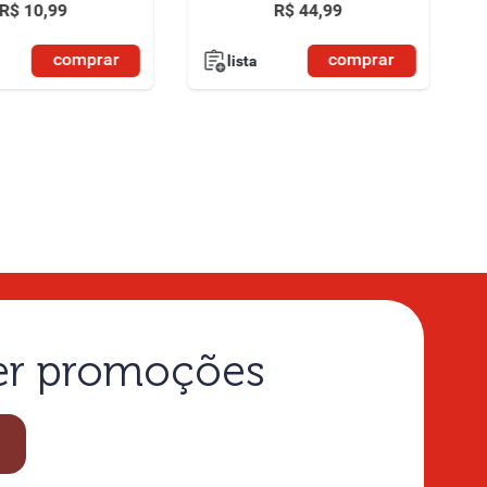
R$
10
,
99
R$
44
,
99
comprar
comprar
lista
ber promoções