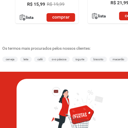
R$
21
,
9
R$
15
,
99
R$
19
,
99
c
lista
comprar
lista
Os termos mais procurados pelos nossos clientes:
cerveja
leite
café
ovo páscoa
iogurte
biscoito
macarrão