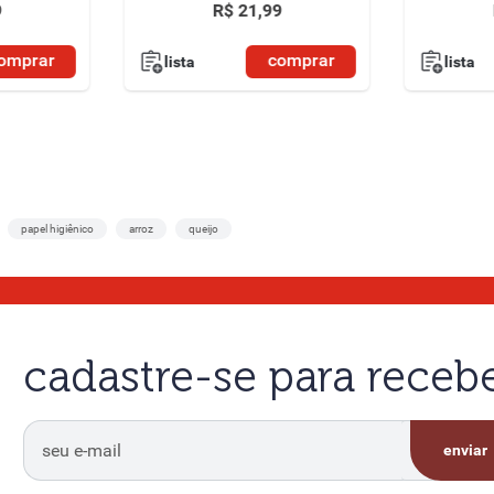
9
R$
21
,
99
omprar
comprar
lista
lista
papel higiênico
arroz
queijo
cadastre-se para rece
enviar