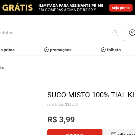
utos
as prime
promoções
folheto
is
SUCO MISTO 100% TIAL K
referência
:
230500
R$
3
,
99
comprar