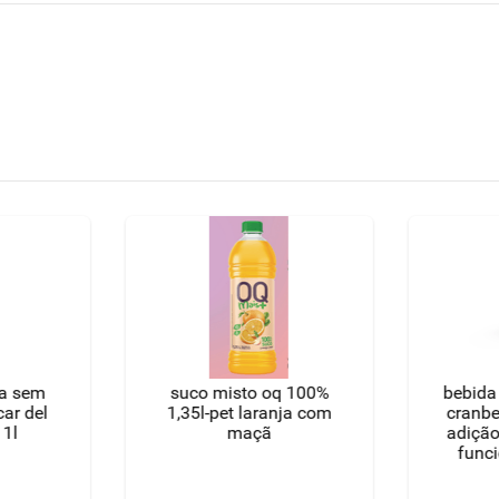
ja sem
suco misto oq 100%
bebida
ar del
1,35l-pet laranja com
cranbe
 1l
maçã
adição
funci