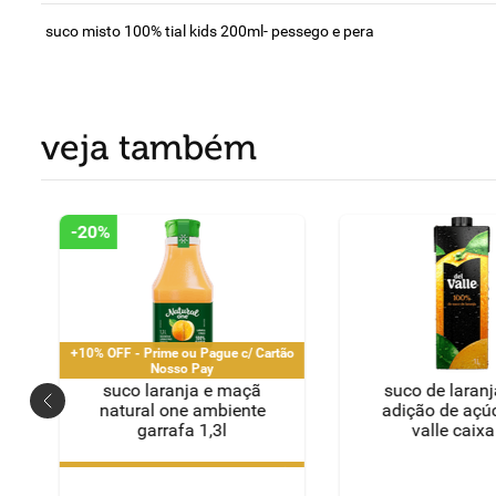
suco misto 100% tial kids 200ml- pessego e pera
veja também
-
20%
+10% OFF - Prime ou Pague c/ Cartão
Nosso Pay
suco laranja e maçã
suco de laran
natural one ambiente
adição de açúc
garrafa 1,3l
valle caixa
+10% OFF - Prime ou Pague c/ Cartão
Nosso Pay