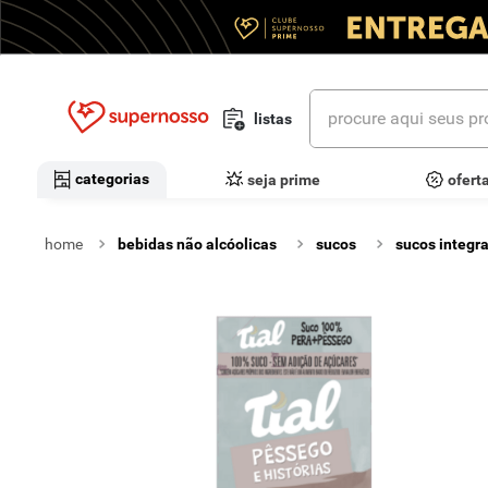
procure aqui seus prod
listas
termos mais buscados
categorias
seja prime
ofert
1
º
cerveja
bebidas não alcóolicas
sucos
sucos integra
2
º
leite
3
º
cafe
4
º
iogurte
5
º
vinhos
6
º
biscoito
7
º
queijo