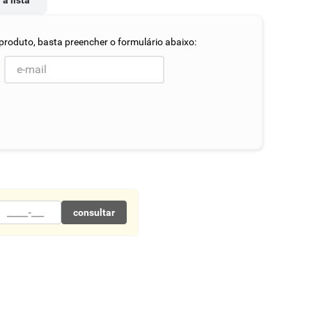
 à lista
consultar