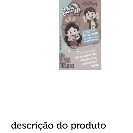
8
º
detergente
9
º
macarrão
10
º
chocolate
descrição do produto