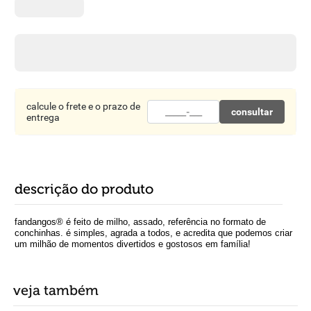
8
º
detergente
9
º
macarrão
10
º
chocolate
calcule o frete e o prazo de
consultar
entrega
descrição do produto
fandangos® é feito de milho, assado, referência no formato de
conchinhas. é simples, agrada a todos, e acredita que podemos criar
um milhão de momentos divertidos e gostosos em família!
veja também