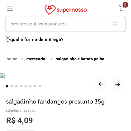
0
procure aqui seus produtos
termos mais buscados
qual a forma de entrega?
1
º
cerveja
mercearia
salgadinho e batata palha
2
º
leite
3
º
cafe
4
º
iogurte
5
º
queijo
salgadinho fandangos presunto 35g
6
º
vinhos
referência
:
228665
R$
4
,
09
7
º
biscoito