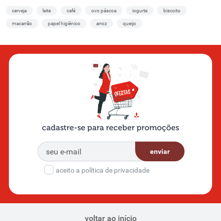
cerveja
leite
café
ovo páscoa
iogurte
biscoito
macarrão
papel higiênico
arroz
queijo
cadastre-se para receber promoções
enviar
aceito a política de privacidade
voltar ao início