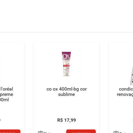
l'oréal
co ox 400ml-bg cor
condic
upreme
sublime
renovaç
400ml
9
R$
17
,
99