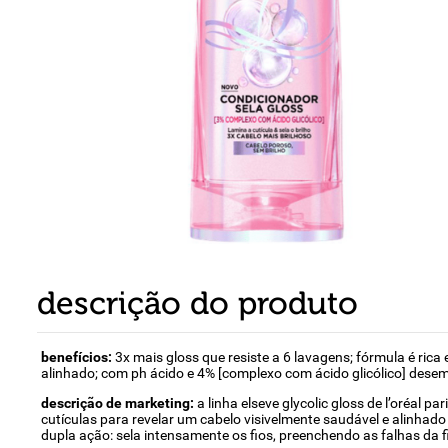
8
º
detergente
9
º
macarrão
10
º
chocolate
descrição do produto
benefícios:
3x mais gloss que resiste a 6 lavagens; fórmula é rica
alinhado; com ph ácido e 4% [complexo com ácido glicólico] des
descrição de marketing:
a linha elseve glycolic gloss de l’oréal 
cutículas para revelar um cabelo visivelmente saudável e alinhad
dupla ação: sela intensamente os fios, preenchendo as falhas da fib