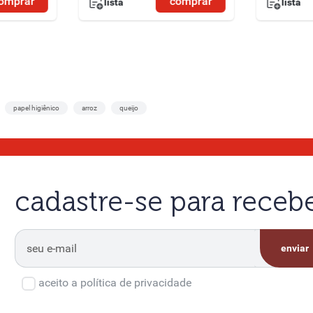
omprar
comprar
lista
lista
papel higiênico
arroz
queijo
cadastre-se para rece
enviar
aceito a política de privacidade