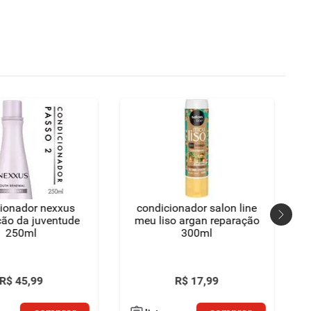
ionador nexxus
condicionador salon line
ão da juventude
meu liso argan reparação
250ml
300ml
R$
45
,
99
R$
17
,
99