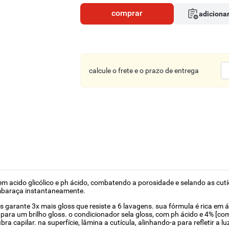
comprar
adicionar
calcule o frete e o prazo de entrega
 em acido glicólico e ph ácido, combatendo a porosidade e selando as cutí
embaraça instantaneamente.
paris garante 3x mais gloss que resiste a 6 lavagens. sua fórmula é rica e
o para um brilho gloss. o condicionador sela gloss, com ph ácido e 4% 
ra capilar. na superfície, lâmina a cutícula, alinhando-a para refletir a l