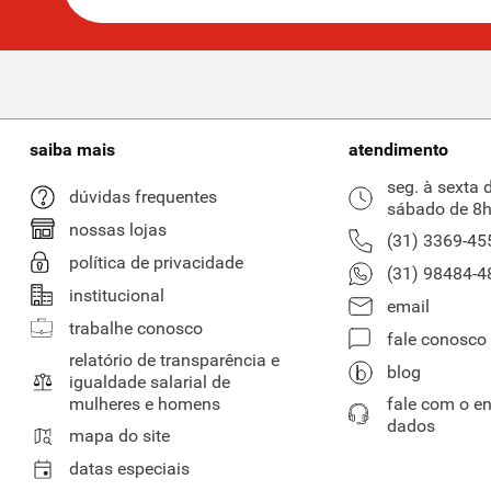
saiba mais
atendimento
seg. à sexta 
dúvidas frequentes
sábado de 8h
nossas lojas
(31) 3369-45
política de privacidade
(31) 98484-4
institucional
email
trabalhe conosco
fale conosco
relatório de transparência e
blog
igualdade salarial de
mulheres e homens
fale com o e
dados
mapa do site
datas especiais