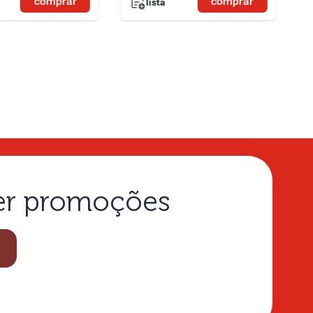
comprar
comprar
lista
ber promoções