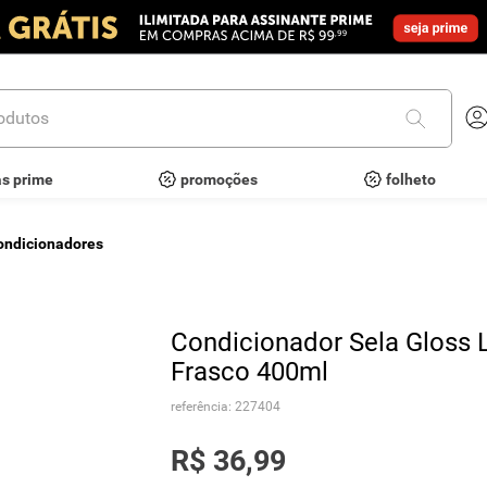
utos
as prime
promoções
folheto
ondicionadores
Condicionador Sela Gloss L'
Frasco 400ml
referência
:
227404
R$
36
,
99