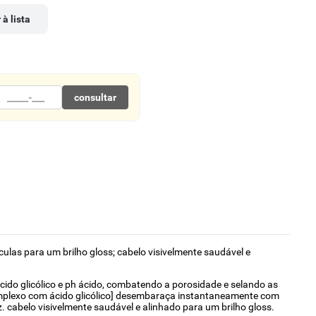
 à lista
consultar
culas para um brilho gloss; cabelo visivelmente saudável e
m ácido glicólico e ph ácido, combatendo a porosidade e selando as
[complexo com ácido glicólico] desembaraça instantaneamente com
uz. cabelo visivelmente saudável e alinhado para um brilho gloss.