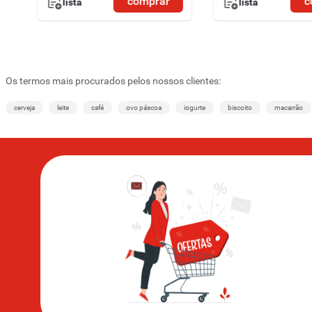
comprar
c
lista
lista
Os termos mais procurados pelos nossos clientes:
cerveja
leite
café
ovo páscoa
iogurte
biscoito
macarrão