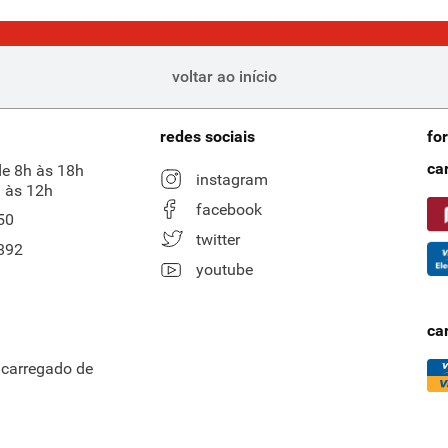
voltar ao início
redes sociais
fo
ca
de 8h às 18h
instagram
 às 12h
facebook
50
twitter
892
youtube
ca
ncarregado de