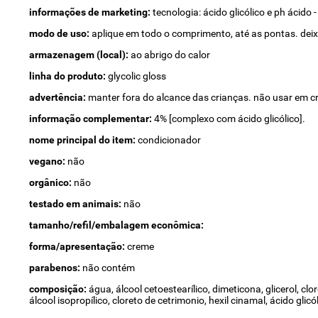
informações de marketing:
tecnologia: ácido glicólico e ph ácid
modo de uso:
aplique em todo o comprimento, até as pontas. dei
armazenagem (local):
ao abrigo do calor
linha do produto:
glycolic gloss
advertência:
manter fora do alcance das crianças. não usar em c
informação complementar:
4% [complexo com ácido glicólico].
nome principal do item:
condicionador
vegano:
não
orgânico:
não
testado em animais:
não
tamanho/refil/embalagem econômica:
forma/apresentação:
creme
parabenos:
não contém
composição:
água, álcool cetoestearílico, dimeticona, glicerol, clo
álcool isopropílico, cloreto de cetrimonio, hexil cinamal, ácido glicól