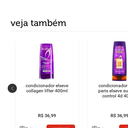
veja também
condicionador elseve
condicionador 
collagen lifter 400ml
paris elseve s
control 4d 
R$
36
,
99
R$
36
,
9