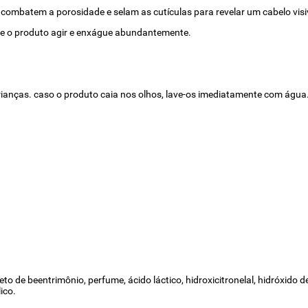
o - combatem a porosidade e selam as cutículas para revelar um cabelo vis
xe o produto agir e enxágue abundantemente.
rianças. caso o produto caia nos olhos, lave-os imediatamente com água
reto de beentrimônio, perfume, ácido láctico, hidroxicitronelal, hidróxido d
ico.