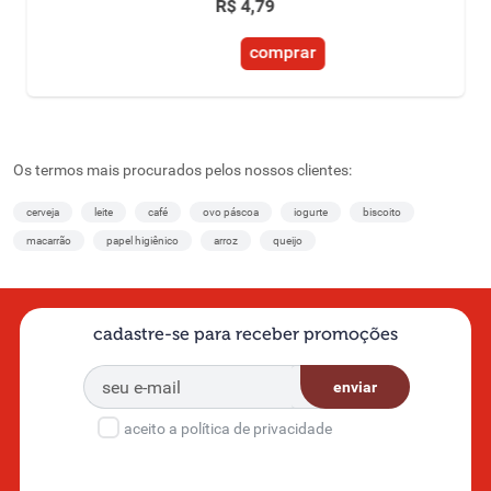
R$
4
,
79
comprar
Os termos mais procurados pelos nossos clientes:
cerveja
leite
café
ovo páscoa
iogurte
biscoito
macarrão
papel higiênico
arroz
queijo
cadastre-se para receber promoções
enviar
aceito a política de privacidade