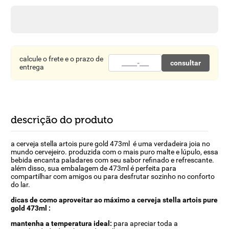
8
º
detergente
9
º
macarrão
10
º
chocolate
calcule o frete e o prazo de
consultar
entrega
descrição do produto
a cerveja stella artois pure gold 473ml é uma verdadeira joia no
mundo cervejeiro. produzida com o mais puro malte e lúpulo, essa
bebida encanta paladares com seu sabor refinado e refrescante.
além disso, sua embalagem de 473ml é perfeita para
compartilhar com amigos ou para desfrutar sozinho no conforto
do lar.
dicas de como aproveitar ao máximo a cerveja stella artois pure
gold 473ml :
mantenha a temperatura ideal:
para apreciar toda a