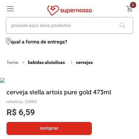
0
procure aqui seus produtos
termos mais buscados
qual a forma de entrega?
1
º
cerveja
bebidas alcóolicas
cervejas
2
º
leite
3
º
cafe
4
º
iogurte
cerveja stella artois pure gold 473ml
referência
:
226841
5
º
queijo
R$
6
,
59
6
º
biscoito
comprar
7
º
vinhos