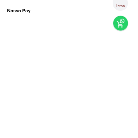
listas
Nosso Pay
preços e produtos válidos, exclusivamente, para compras no
super nosso em casa, sujeitos à alteração de preço, condições
de pagamento e disponibilidade de estoque, sem aviso prévio.
os preços visualizados podem ser diferentes dos praticados
nas lojas físicas super nosso. as fotos dos produtos são
ilustrativas, podendo haver divergência com o produto real,
confirme os detalhes do produto na respectiva descrição. os
produtos estarão sujeitos a disponibilidade de estoque no
momento em que o pedido estiver em separação. todos os
pedidos estão sujeitos a confirmação de dados cadastrais. a
venda e o consumo de bebidas alcoólicas são proibidos para
menores de 18 anos. beba com moderação.