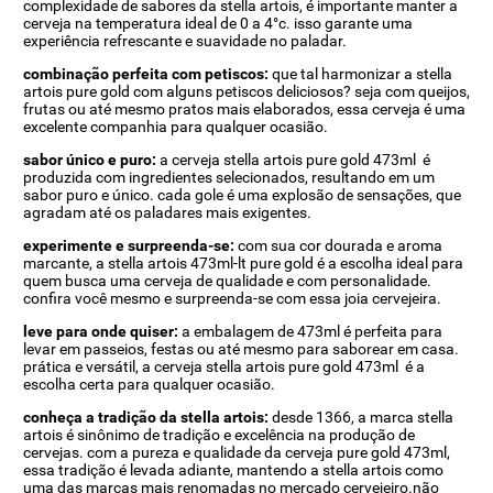
complexidade de sabores da stella artois, é importante manter a
cerveja na temperatura ideal de 0 a 4°c. isso garante uma
experiência refrescante e suavidade no paladar.
combinação perfeita com petiscos:
que tal harmonizar a stella
artois pure gold com alguns petiscos deliciosos? seja com queijos,
frutas ou até mesmo pratos mais elaborados, essa cerveja é uma
excelente companhia para qualquer ocasião.
sabor único e puro:
a cerveja stella artois pure gold 473ml é
produzida com ingredientes selecionados, resultando em um
sabor puro e único. cada gole é uma explosão de sensações, que
agradam até os paladares mais exigentes.
experimente e surpreenda-se:
com sua cor dourada e aroma
marcante, a stella artois 473ml-lt pure gold é a escolha ideal para
quem busca uma cerveja de qualidade e com personalidade.
confira você mesmo e surpreenda-se com essa joia cervejeira.
leve para onde quiser:
a embalagem de 473ml é perfeita para
levar em passeios, festas ou até mesmo para saborear em casa.
prática e versátil, a cerveja stella artois pure gold 473ml é a
escolha certa para qualquer ocasião.
conheça a tradição da stella artois:
desde 1366, a marca stella
artois é sinônimo de tradição e excelência na produção de
cervejas. com a pureza e qualidade da cerveja pure gold 473ml,
essa tradição é levada adiante, mantendo a stella artois como
uma das marcas mais renomadas no mercado cervejeiro.não