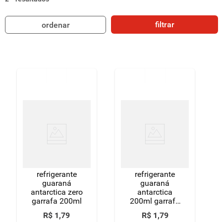
8
º
detergente
filtrar
ordenar
9
º
macarrão
10
º
chocolate
refrigerante
refrigerante
guaraná
guaraná
antarctica zero
antarctica
garrafa 200ml
200ml garrafa
pet
R$
1
,
79
R$
1
,
79