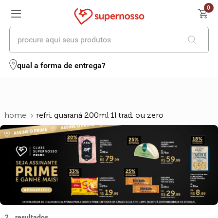
0
procure aqui seus produtos
termos mais buscados
qual a forma de entrega?
1
º
cerveja
2
º
leite
refri. guaraná 200ml 1l trad. ou zero
3
º
cafe
4
º
iogurte
5
º
vinhos
6
º
biscoito
7
º
queijo
2