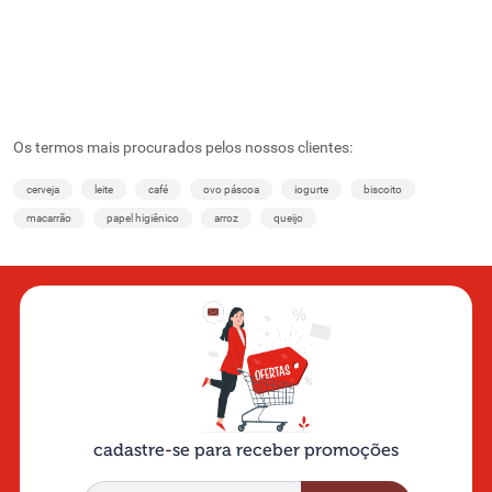
Os termos mais procurados pelos nossos clientes:
cerveja
leite
café
ovo páscoa
iogurte
biscoito
macarrão
papel higiênico
arroz
queijo
cadastre-se para receber promoções