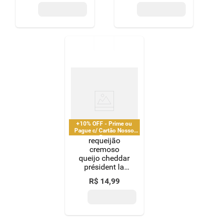
+10% OFF - Prime ou
Pague c/ Cartão Nosso
Pay
requeijão
cremoso
queijo cheddar
président la
crème pote
R$
14
,
99
200g