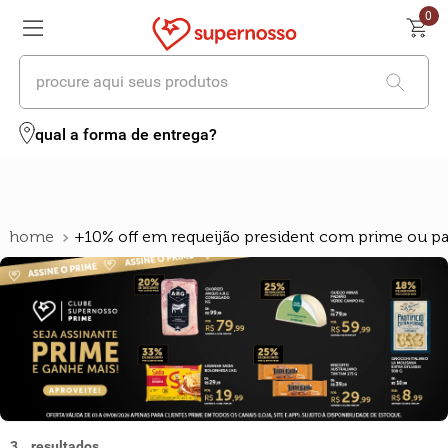
0
procure aqui seus produtos
termos mais buscados
qual a forma de entrega?
1
º
cerveja
2
º
leite
+10% off em requeijão president com prime ou pa
3
º
cafe
4
º
iogurte
5
º
queijo
6
º
biscoito
7
º
vinhos
3