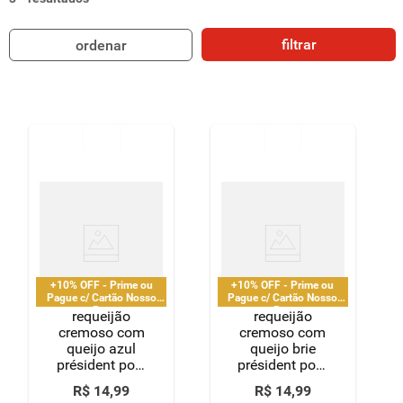
8
º
detergente
filtrar
ordenar
9
º
macarrão
10
º
chocolate
+10% OFF - Prime ou
+10% OFF - Prime ou
Pague c/ Cartão Nosso
Pague c/ Cartão Nosso
Pay
Pay
requeijão
requeijão
cremoso com
cremoso com
queijo azul
queijo brie
président pote
président pote
200g
200g
R$
14
,
99
R$
14
,
99