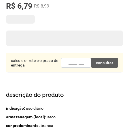
R$
8
º
6
detergente
,
79
R$
8
,
99
9
º
macarrão
10
º
chocolate
calcule o frete e o prazo de
consultar
entrega
descrição do produto
indicação:
uso diário.
armazenagem (local):
seco
cor predominante:
branca