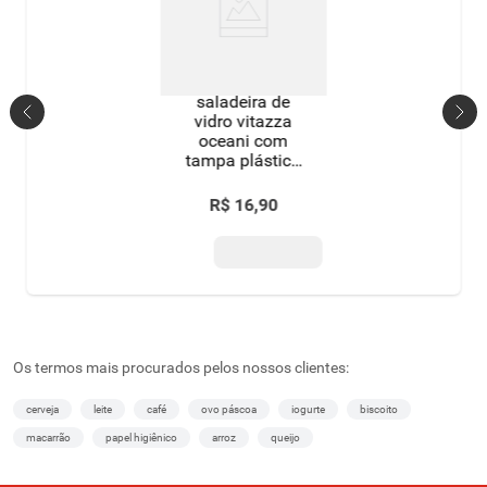
saladeira de
vidro vitazza
oceani com
tampa plástica
sortida 2,4 litros
R$
16
,
90
Os termos mais procurados pelos nossos clientes:
cerveja
leite
café
ovo páscoa
iogurte
biscoito
macarrão
papel higiênico
arroz
queijo