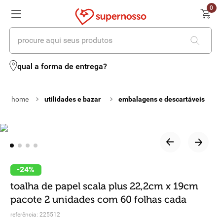
0
procure aqui seus produtos
termos mais buscados
qual a forma de entrega?
1
º
cerveja
utilidades e bazar
embalagens e descartáveis
2
º
leite
3
º
cafe
4
º
iogurte
5
º
vinhos
-
24%
toalha de papel scala plus 22,2cm x 19cm
6
º
biscoito
pacote 2 unidades com 60 folhas cada
7
º
queijo
referência
:
225512