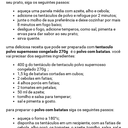
seu prato, siga os seguintes passos:
aqueça uma panela média com azeite, alho e cebola;
adicione os tentáculos de polvo e refogue por 2 minutos;
junte o molho de sua preferência e deixe cozinhar por mais
8 minutos em fogo baixo;
desligue o fogo, adicione temperos, como sal, pimenta e
ervas para dar sabor ao seu prato;
sirva quente.
uma deliciosa receita que pode ser preparada com
tentaculo
polvo supernosso congelado 270g
é o
polvo com batatas
. você
vai precisar dos seguintes ingredientes:
400 g do tentáculo de tentaculo polvo supernosso
congelado 270g ;
1,5 kg de batatas cortadas em cubos;
2 cebolas em fatias;
4 alhos porós em fatias;
2 tomates em petalas;
50 ml de azeite;
tomilho e salsa para temperar;
sal e pimenta a gosto.
para preparar o
polvo com batatas
siga os seguintes passos:
aqueça o forno a 180°c;
disponha os tentáculos em um recipiente, com as fatias de
cebola, alho poró, os tomates, o azeite, tomilho, salsa, sal e