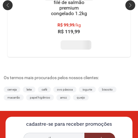
filé de salmão
premium
congelado 1.2kg
R$
99
,
99
/
kg
R$
119
,
99
Os termos mais procurados pelos nossos clientes:
cerveja
leite
café
ovo páscoa
iogurte
biscoito
macarrão
papel higiênico
arroz
queijo
cadastre-se para receber promoções