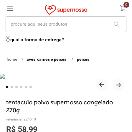
0
procure aqui seus produtos
termos mais buscados
qual a forma de entrega?
1
º
cerveja
aves, carnes e peixes
peixes
2
º
leite
3
º
cafe
4
º
iogurte
5
º
vinhos
tentaculo polvo supernosso congelado
270g
6
º
biscoito
referência
:
224610
7
º
queijo
R$
58
,
99