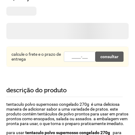
8
º
detergente
9
º
macarrão
10
º
chocolate
calcule o frete e o prazo de
consultar
entrega
descrição do produto
tentaculo polvo supernosso congelado 270g é uma deliciosa
maneira de adicionar sabor a uma variedade de pratos. este
produto contém tentáculos de polvo prontos para usar em pratos
prontos como ensopados, salada ou assados. a embalagem vem
pronta para usar, o que torna o preparo praticamente imediato.
para usar
tentaculo polvo supernosso congelado 270g
para