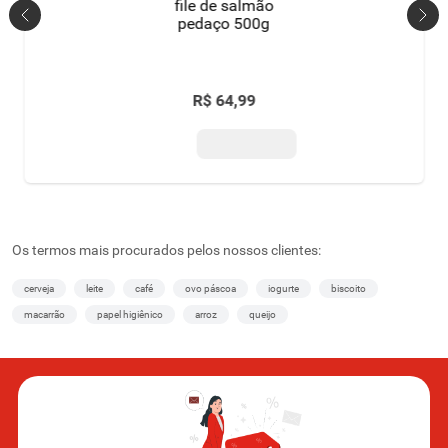
file de salmão
pedaço 500g
R$
64
,
99
Os termos mais procurados pelos nossos clientes:
cerveja
leite
café
ovo páscoa
iogurte
biscoito
macarrão
papel higiênico
arroz
queijo