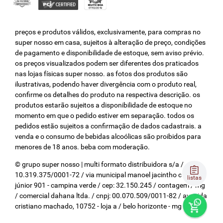
preços e produtos válidos, exclusivamente, para compras no
super nosso em casa, sujeitos à alteração de preço, condições
de pagamento e disponibilidade de estoque, sem aviso prévio.
os preços visualizados podem ser diferentes dos praticados
nas lojas físicas super nosso. as fotos dos produtos são
ilustrativas, podendo haver divergência com o produto real,
confirme os detalhes do produto na respectiva descrição. os
produtos estarão sujeitos a disponibilidade de estoque no
momento em que o pedido estiver em separação. todos os
pedidos estão sujeitos a confirmação de dados cadastrais. a
venda e o consumo de bebidas alcoólicas são proibidos para
menores de 18 anos. beba com moderação.
© grupo super nosso | multi formato distribuidora s/a / cnpj:
10.319.375/0001-72 / via municipal manoel jacintho coelho
listas
júnior 901 - campina verde / cep: 32.150.245 / contagem / mg
/ comercial dahana ltda. / cnpj: 00.070.509/0011-82 / avenida
cristiano machado, 10752 - loja a / belo horizonte - mg