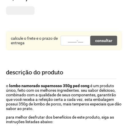
8
º
detergente
9
º
macarrão
10
º
chocolate
calcule o frete e o prazo de
consultar
entrega
descrição do produto
o
lombo namorado supernosso 350g ped cong
é um produto
único, feito com os melhores ingredientes. seu sabor delicioso,
combinado com a qualidade de seus componentes, garantirão
que você receba a refeição certa a cada vez. esta embalagem
possui 350g de lombo de porco, mais temperos especiais que dão
sabor ao prato.
para melhor desfrutar dos benefícios de este produto, siga as
instruções listadas abaixo: