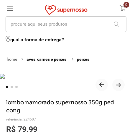
0
procure aqui seus produtos
termos mais buscados
qual a forma de entrega?
1
º
cerveja
aves, carnes e peixes
peixes
2
º
leite
3
º
cafe
4
º
iogurte
5
º
queijo
lombo namorado supernosso 350g ped
cong
6
º
vinhos
referência
:
224607
7
º
biscoito
R$
79
,
99