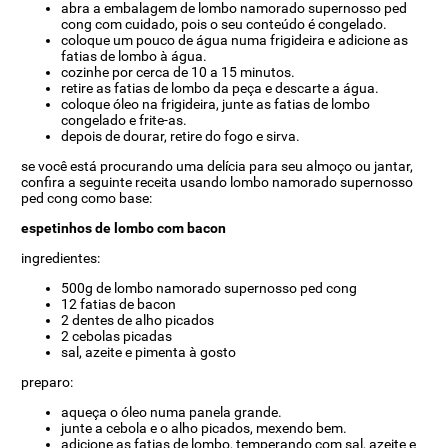
abra a embalagem de lombo namorado supernosso ped
cong com cuidado, pois o seu conteúdo é congelado.
coloque um pouco de água numa frigideira e adicione as
fatias de lombo à água.
cozinhe por cerca de 10 a 15 minutos.
retire as fatias de lombo da peça e descarte a água.
coloque óleo na frigideira, junte as fatias de lombo
congelado e frite-as.
depois de dourar, retire do fogo e sirva.
se você está procurando uma delícia para seu almoço ou jantar,
confira a seguinte receita usando lombo namorado supernosso
ped cong como base:
espetinhos de lombo com bacon
ingredientes:
500g de lombo namorado supernosso ped cong
12 fatias de bacon
2 dentes de alho picados
2 cebolas picadas
sal, azeite e pimenta à gosto
preparo:
aqueça o óleo numa panela grande.
junte a cebola e o alho picados, mexendo bem.
adicione as fatias de lombo, temperando com sal, azeite e