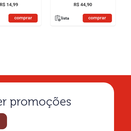
R$
14
,
99
R$
44
,
90
comprar
comprar
lista
ber promoções