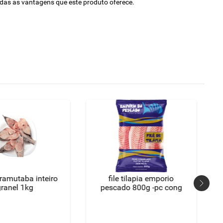
odas as vantagens que este produto oferece.
iramutaba inteiro
file tilapia emporio
granel 1kg
pescado 800g -pc cong