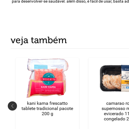
para desenvolver-se saudável. além disso, é fácil de usar, basta
veja também
kani kama frescatto
camarao r
tablete tradicional pacote
supernosso médio
200 g
evicerado 1
congelado 