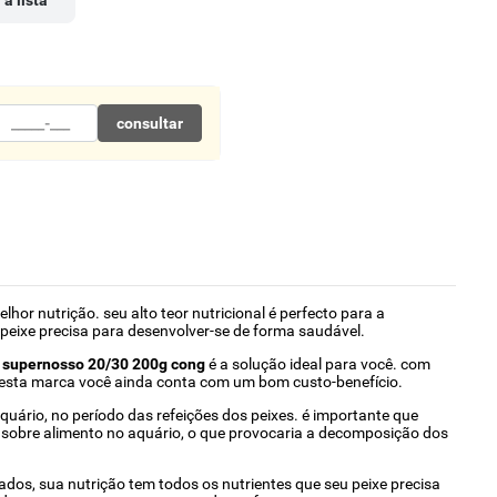
 à lista
consultar
or nutrição. seu alto teor nutricional é perfecto para a
 peixe precisa para desenvolver-se de forma saudável.
a supernosso 20/30 200g cong
é a solução ideal para você. com
m esta marca você ainda conta com um bom custo-benefício.
quário, no período das refeições dos peixes. é importante que
o sobre alimento no aquário, o que provocaria a decomposição dos
dos, sua nutrição tem todos os nutrientes que seu peixe precisa