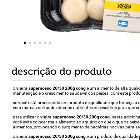
8
º
detergente
9
º
macarrão
10
º
chocolate
descrição do produto
o
vieira supernosso 20/30 200g cong
é um alimento de alta quali
manutenção e o crescimento saudável dos peixes. com este produto
se você está procurando um produto de qualidade que forneça a s
esta marca você pode obter os nutrientes necessários para que s
para utilizar o
vieira supernosso 20/30 200g cong
, basta adicion
você evite colocar mais alimento ao aquário do que o que os pei
alimentos, provocando o surgimento de bactérias nocivas para se
o
vieira supernosso 20/30 200g cong
é um produto de qualidade p