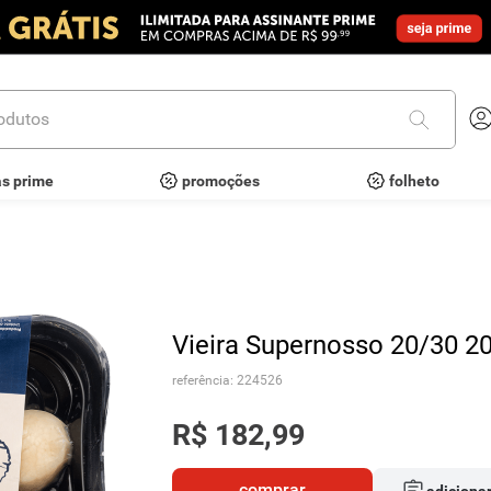
utos
as prime
promoções
folheto
Vieira Supernosso 20/30 2
referência
:
224526
R$
182
,
99
comprar