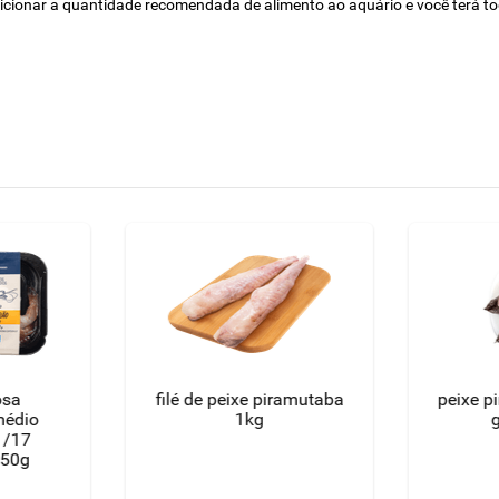
 adicionar a quantidade recomendada de alimento ao aquário e você terá t
osa
filé de peixe piramutaba
peixe p
1kg
1/17
250g