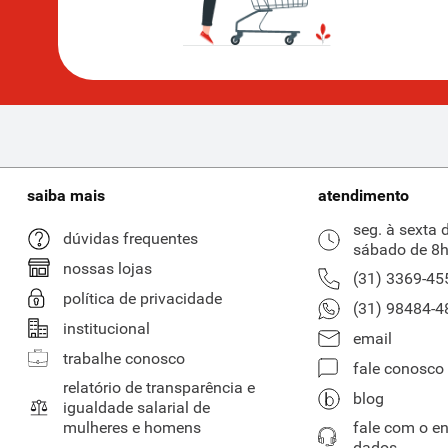
saiba mais
atendimento
seg. à sexta 
dúvidas frequentes
sábado de 8h
nossas lojas
(31) 3369-45
política de privacidade
(31) 98484-4
institucional
email
trabalhe conosco
fale conosco
relatório de transparência e
blog
igualdade salarial de
mulheres e homens
fale com o e
dados