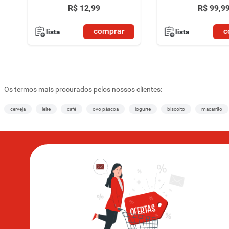
R$
12
,
99
R$
99
,
9
comprar
c
lista
lista
Os termos mais procurados pelos nossos clientes:
cerveja
leite
café
ovo páscoa
iogurte
biscoito
macarrão