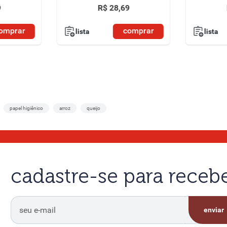
9
R$
28
,
69
omprar
comprar
lista
lista
papel higiênico
arroz
queijo
cadastre-se para rece
enviar