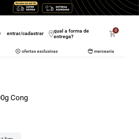
qual a forma de
0
entrar/cadastrar
entrega?
ofertas exclusivas
mercearia
00g Cong