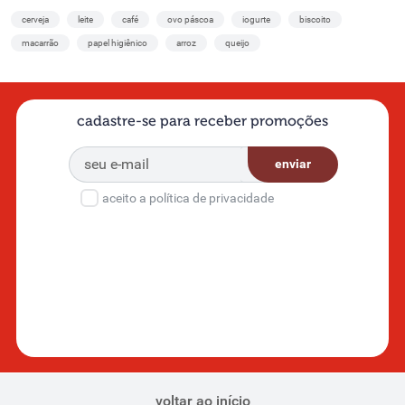
cerveja
leite
café
ovo páscoa
iogurte
biscoito
macarrão
papel higiênico
arroz
queijo
cadastre-se para receber promoções
enviar
aceito a política de privacidade
voltar ao início