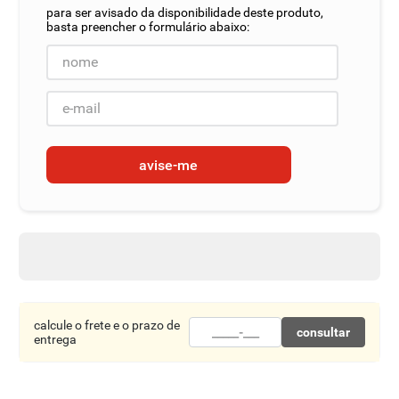
8
º
detergente
9
º
macarrão
10
º
chocolate
avise-me
calcule o frete e o prazo de
consultar
entrega