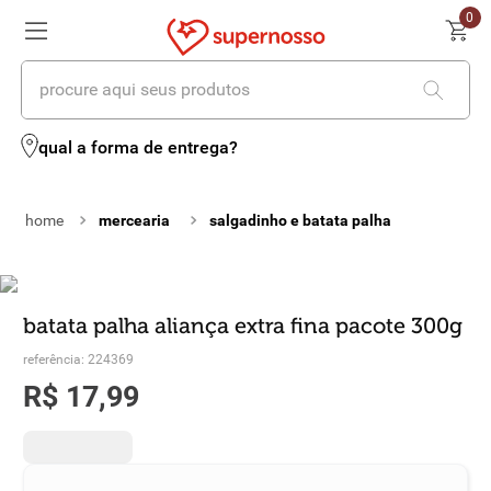
0
procure aqui seus produtos
termos mais buscados
qual a forma de entrega?
1
º
cerveja
mercearia
salgadinho e batata palha
2
º
leite
3
º
cafe
4
º
iogurte
batata palha aliança extra fina pacote 300g
referência
:
224369
5
º
vinhos
R$
17
,
99
6
º
biscoito
7
º
queijo