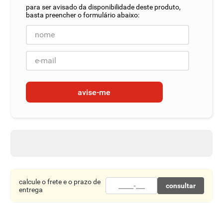
8
º
detergente
9
º
macarrão
10
º
chocolate
avise-me
calcule o frete e o prazo de
consultar
entrega