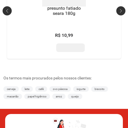
presunto fatiado
seara 180g
R$
10
,
99
Os termos mais procurados pelos nossos clientes:
cerveja
leite
café
ovo páscoa
iogurte
biscoito
macarrão
papel higiênico
arroz
queijo