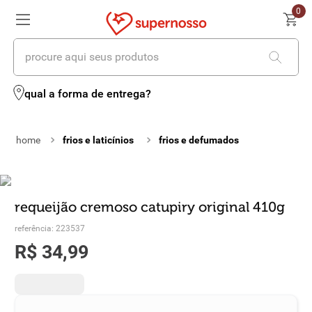
0
procure aqui seus produtos
termos mais buscados
qual a forma de entrega?
1
º
cerveja
frios e laticínios
frios e defumados
2
º
leite
3
º
cafe
4
º
iogurte
requeijão cremoso catupiry original 410g
referência
:
223537
5
º
queijo
R$
34
,
99
6
º
vinhos
7
º
biscoito