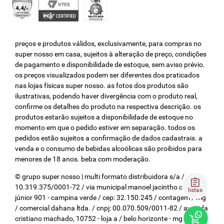
preços e produtos válidos, exclusivamente, para compras no
super nosso em casa, sujeitos à alteração de preço, condições
de pagamento e disponibilidade de estoque, sem aviso prévio.
os preços visualizados podem ser diferentes dos praticados
nas lojas físicas super nosso. as fotos dos produtos são
ilustrativas, podendo haver divergência com o produto real,
confirme os detalhes do produto na respectiva descrição. os
produtos estarão sujeitos a disponibilidade de estoque no
momento em que o pedido estiver em separação. todos os
pedidos estão sujeitos a confirmação de dados cadastrais. a
venda e o consumo de bebidas alcoólicas são proibidos para
menores de 18 anos. beba com moderação.
© grupo super nosso | multi formato distribuidora s/a / cnpj:
10.319.375/0001-72 / via municipal manoel jacintho coelho
listas
júnior 901 - campina verde / cep: 32.150.245 / contagem / mg
/ comercial dahana ltda. / cnpj: 00.070.509/0011-82 / avenida
cristiano machado, 10752 - loja a / belo horizonte - mg